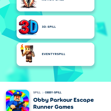
3D-SPILL
EVENTYRSPILL
SPILL
OBBY-SPILL
Obby Parkour Escape
Runner Games