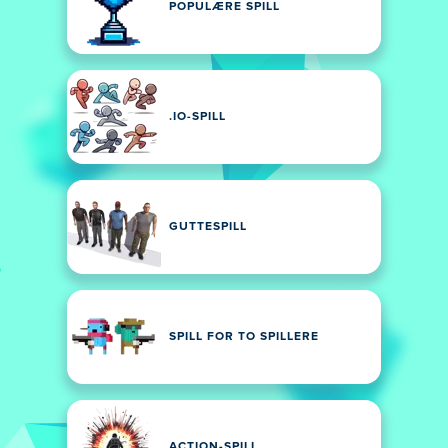
POPULÆRE SPILL
.IO-SPILL
GUTTESPILL
SPILL FOR TO SPILLERE
ACTION-SPILL