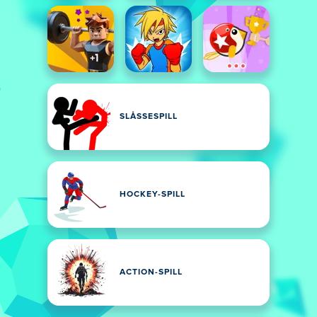
SLÅSSESPILL
HOCKEY-SPILL
ACTION-SPILL