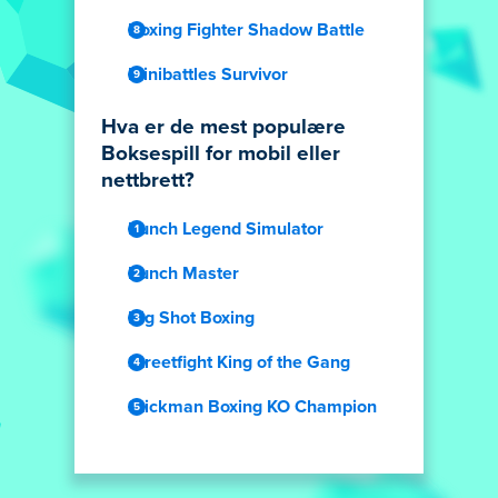
Boxing Fighter Shadow Battle
Minibattles Survivor
Hva er de mest populære
Boksespill for mobil eller
nettbrett?
Punch Legend Simulator
Punch Master
Big Shot Boxing
Streetfight King of the Gang
Stickman Boxing KO Champion