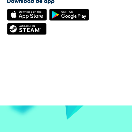
Download de app
Oefening baart kunst
, elke poging brengt je een
stukje verder
Als je houdt van games waar die
ene perfecte run
net
buiten bereik lijkt, dan kun je deze game niet meer
wegleggen. De mix van snelheid, ritme en snelle
herkansingen zorgt ervoor dat je het steeds opnieuw wilt
proberen.