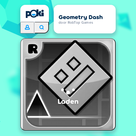
Geometry Dash
door RobTop Games
Laden