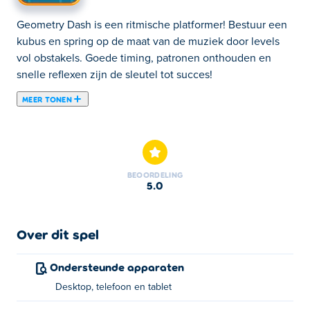
Geometry Dash is een ritmische platformer! Bestuur een
kubus en spring op de maat van de muziek door levels
vol obstakels. Goede timing, patronen onthouden en
snelle reflexen zijn de sleutel tot succes!
MEER TONEN
Geometry Dash
is een ritmische platformer waar elke
sprong perfect moet zijn. Je leidt een klein blokje door
krappe levels vol stekels, gaten en snelle actie, allemaal
op het ritme van energieke muziek.
BEOORDELING
5.0
Het begint simpel, maar wordt al snel een test van je
Over dit spel
geheugen en timing. De ene sprong volgt de andere op,
totdat je
bijna op instinct reageert
. Eén foutje en je
Ondersteunde apparaten
poging is direct voorbij.
Desktop, telefoon en tablet