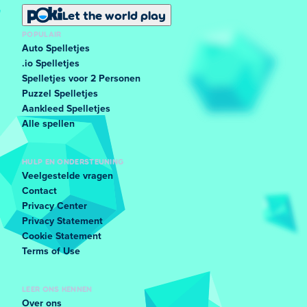
Let the world play
POPULAIR
Auto Spelletjes
.io Spelletjes
Spelletjes voor 2 Personen
Puzzel Spelletjes
Aankleed Spelletjes
Alle spellen
HULP EN ONDERSTEUNING
Veelgestelde vragen
Contact
Privacy Center
Privacy Statement
Cookie Statement
Terms of Use
LEER ONS KENNEN
Over ons