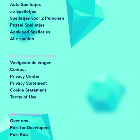
Auto Spelletjes
.io Spelletjes
Spelletjes voor 2 Personen
Puzzel Spelletjes
Aankleed Spelletjes
Alle spellen
HULP EN ONDERSTEUNING
Veelgestelde vragen
Contact
Privacy Center
Privacy Statement
Cookie Statement
Terms of Use
LEER ONS KENNEN
Over ons
Poki for Developers
Poki Kids