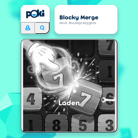
Blocky Merge
door Ascabyrazygess
Laden