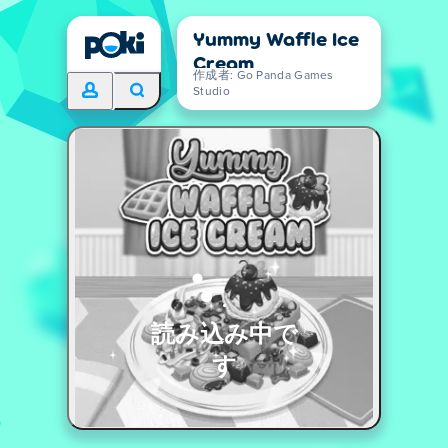
Yummy Waffle Ice
Cream
作成者: Go Panda Games
Studio
読み込み中で
す