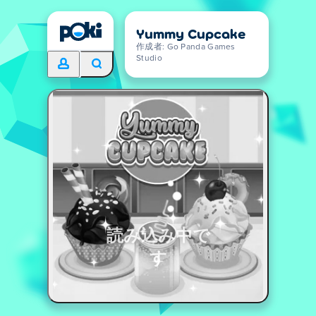
Yummy Cupcake
作成者: Go Panda Games
Studio
読み込み中で
す