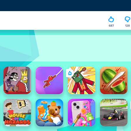
687
128