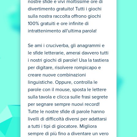
nostre sfide e vivi moltissime ore di
divertimento gratuito! Tutti i giochi
sulla nostra raccolta offrono giochi
100% gratuiti e ore infinite di
intrattenimento all'ultima parola!
Se ami i cruciverba, gli anagrammi e
le sfide letterarie, amerai davvero tutti
i nostri giochi di parole! Usa la tastiera
per digitare, risolvere rompicapo e
creare nuove combinazioni
linguistiche. Oppure, controlla le
parole con il mouse, sposta le lettere
sulla tavola e clicca sulle frasi segrete
per segnare sempre nuovi record!
Tutte le nostre sfide di parole hanno
livelli di difficoltà diversi per adattarsi
a tutti i tipi di giocatore. Migliora
sempre di più fino a diventare un vero