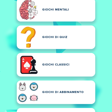
GIOCHI MENTALI
GIOCHI DI QUIZ
GIOCHI CLASSICI
GIOCHI DI ABBINAMENTO