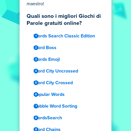
maestro!
Quali sono i migliori Giochi di
Parole gratuiti online?
Words Search Classic Edition
Word Boss
Words Emoji
Word City Uncrossed
Word City Crossed
Popular Words
Bubble Word Sorting
WordsSearch
Word Chains