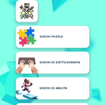
GIOCHI PUZZLE
GIOCHI DI DATTILOGRAFIA
GIOCHI DI ABILITÀ