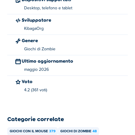
Desktop, telefono e tablet
Sviluppatore
KibagaOrg
Genere
Giochi di Zombie
Ultimo aggiornamento
maggio 2026
Voto
4.2 (361 voti)
Categorie correlate
GIOCHI CON IL MOUSE
379
GIOCHI DI ZOMBIE
48