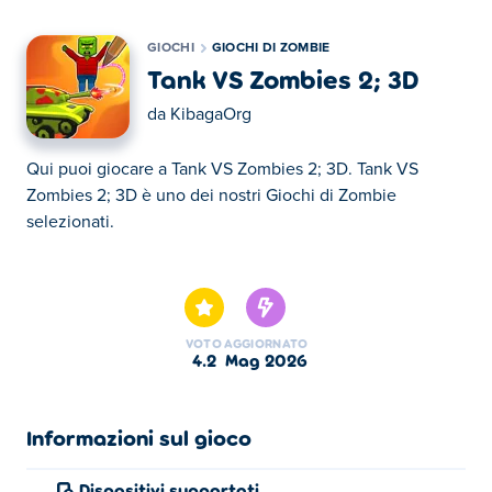
GIOCHI
GIOCHI DI ZOMBIE
Tank VS Zombies 2; 3D
da
KibagaOrg
Qui puoi giocare a Tank VS Zombies 2; 3D. Tank VS
Zombies 2; 3D è uno dei nostri Giochi di Zombie
selezionati.
Qui puoi giocare a Tank VS Zombies 2; 3D. Tank VS
Zombies 2; 3D è uno dei nostri Giochi di Zombie
selezionati.
VOTO
AGGIORNATO
4.2
mag 2026
Informazioni sul gioco
Dispositivi supportati