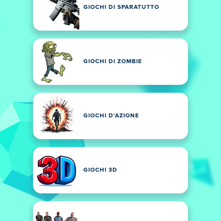
GIOCHI DI SPARATUTTO
GIOCHI DI ZOMBIE
GIOCHI D'AZIONE
GIOCHI 3D