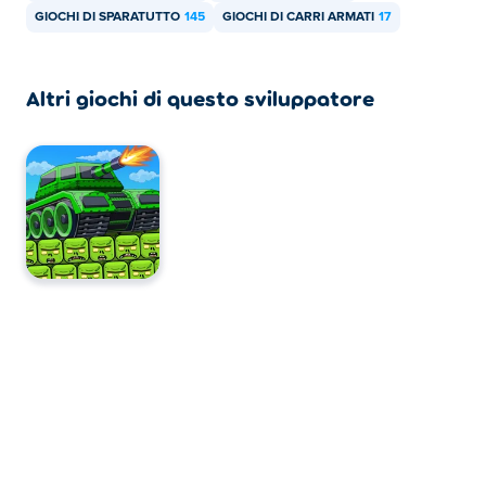
GIOCHI DI SPARATUTTO
145
GIOCHI DI CARRI ARMATI
17
Altri giochi di questo sviluppatore