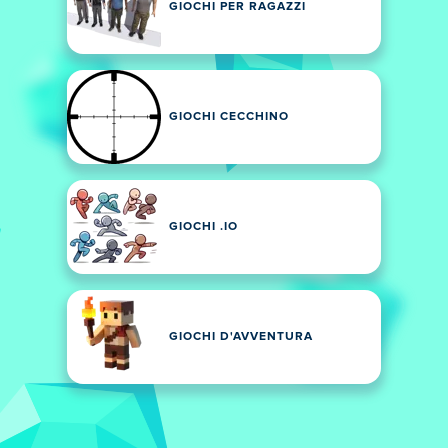
GIOCHI PER RAGAZZI
GIOCHI CECCHINO
GIOCHI .IO
GIOCHI D'AVVENTURA