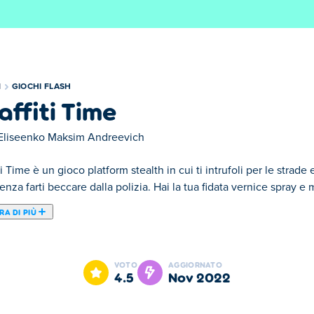
I
GIOCHI FLASH
affiti Time
 Eliseenko Maksim Andreevich
ti Time è un gioco platform stealth in cui ti intrufoli per le strade 
senza farti beccare dalla polizia. Hai la tua fidata vernice spray e m
A DI PIÙ
ui ti intrufoli per le strade e diffondi le tue opere d'arte in tutta 
ri nel tuo arsenale. Oltre a ciò, hai una varietà di fantastici ades
VOTO
AGGIORNATO
tura e così via. Usa la tua attrezzatura per dipingere liberamente 
4.5
nov 2022
 guardie di sicurezza cercheranno di prenderti. Ci sono dozzine di 
inire l'intero gioco?