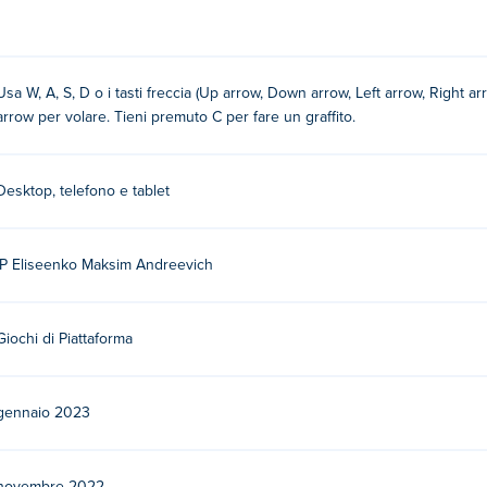
Usa W, A, S, D o i tasti freccia (Up arrow, Down arrow, Left arrow, Right 
to
arrow per volare. Tieni premuto C per fare un graffito.
Desktop, telefono e tablet
ames. Gioca agli altri giochi casual su Poki:
Doctor Teeth
,
Doctor
IP Eliseenko Maksim Andreevich
adventurer,
Rabbit Samurai
,
Rabbit Samurai 2
, e
Boss Level Shoot
a Graffiti Time?
Giochi di Piattaforma
su Poki.
gennaio 2023
spositivi mobili e desktop?
 computer e dispositivi mobili come telefoni e tablet.