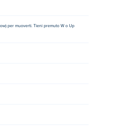
arrow) per muoverti. Tieni premuto W o Up
 Teeth 2
,
Penalty Superstar
,
Street Ball
out