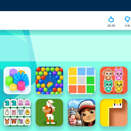
28.0K
4.1K