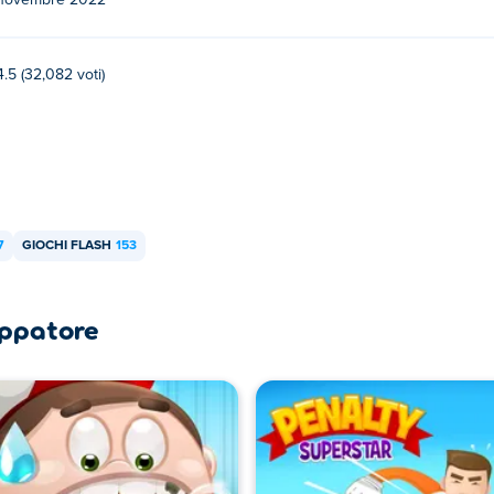
novembre 2022
4.5 (32,082 voti)
7
GIOCHI FLASH
153
luppatore