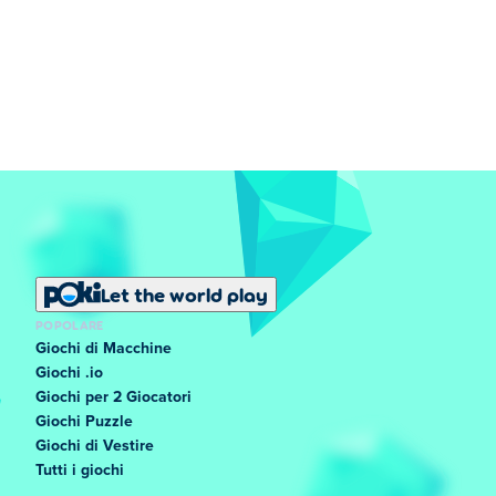
Let the world play
POPOLARE
Giochi di Macchine
Giochi .io
Giochi per 2 Giocatori
Giochi Puzzle
Giochi di Vestire
Tutti i giochi