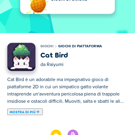
GIOCHI
GIOCHI DI PIATTAFORMA
Cat Bird
da
Raiyumi
Cat Bird è un adorabile ma impegnativo gioco di
piattaforme 2D in cui un simpatico gatto volante
intraprende un'avventura pericolosa piena di trappole
insidiose e ostacoli difficili. Muoviti, salta e sbatti le ali...
MOSTRA DI PIÙ
Cat Bird è un adorabile ma impegnativo gioco di
piattaforme 2D in cui un simpatico gatto volante
intraprende un'avventura pericolosa piena di trappole