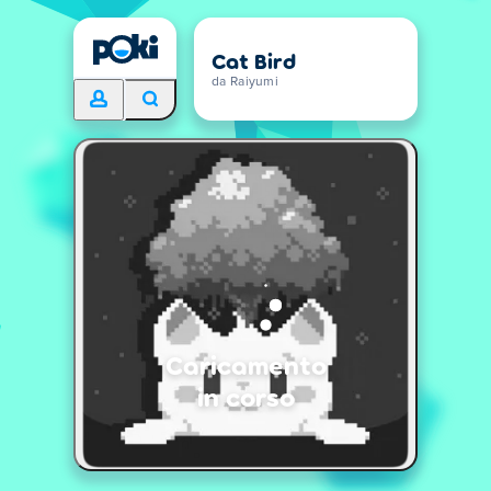
Cat Bird
da Raiyumi
Caricamento
in corso