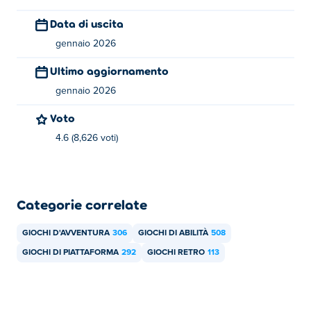
Data di uscita
Puoi giocare a Cat Bird gratuitamente su Poki.
gennaio 2026
Posso giocare a Cat Bird su dispositivi mobili e
Ultimo aggiornamento
desktop?
gennaio 2026
Cat Bird può essere giocato sul tuo computer e sui
Voto
dispositivi mobili come telefoni e tablet.
4.6 (8,626 voti)
Categorie correlate
GIOCHI D'AVVENTURA
306
GIOCHI DI ABILITÀ
508
GIOCHI DI PIATTAFORMA
292
GIOCHI RETRO
113