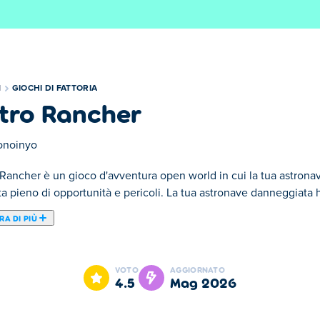
I
GIOCHI DI FATTORIA
tro Rancher
noinyo
Rancher è un gioco d'avventura open world in cui la tua astronave
a pieno di opportunità e pericoli. La tua astronave danneggiata h
A DI PIÙ
world in cui la tua astronave si schianta contro una fattoria su u
 tre pezzi per essere riparata. Combatterai mostri e boss per tr
VOTO
AGGIORNATO
elta è tua! Costruisci la città e conquista il mondo esterno. Sei p
4.5
mag 2026