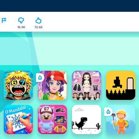
16.9K
72.6K