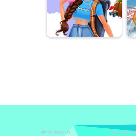
GET TO KNOW US
HELP AND SU