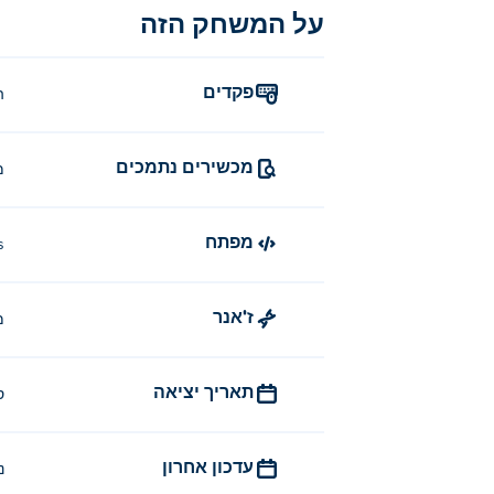
על המשחק הזה
פקדים
ה
מכשירים נתמכים
מ
מפתח
s
ז'אנר
מ
תאריך יציאה
ס
עדכון אחרון
נ