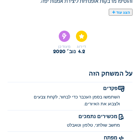
והוסיפו מדבקות אופנתיות ליצירת אמנות יפה.
הצג עוד
כאן תוכלו לשחק ב Villain Quinn: My Drawing Portfolio.
Villain Quinn: My Drawing Portfolio הוא אחד מהמשחקים
לבנות הנבחרים שלנו
דירוג
מְעוּדכָּן
4.2
נוב׳ 2020
על המשחק הזה
פקדים
השתמשו בסמן העכבר כדי לבחור, לקחת צבעים
ולצבוע את האיורים.
מכשירים נתמכים
מחשב שולחני, טלפון וטאבלט
מפתח