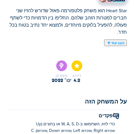
Heart Star הוא משחק פלטפורמה-פאזל שדורש להזיז שני
חברים למטרות הזהב שלהם. החליפו בין הדמויות כדי לשתף
פעולה, להפעיל בלוקים מיוחדים, ולמצוא יחד נתיב בטוח בכל
חדר.
הצג עוד
כאן תוכלו לשחק ב Heart Star. Heart Star הוא אחד
מהמשחקי אתגרים הנבחרים שלנו
דירוג
מְעוּדכָּן
4.2
ינו׳ 2022
על המשחק הזה
פקדים
כדי לזוז, השתמשו ב-W, A, S, D או בחצים (Up
arrow, Down arrow, Left arrow, Right arrow). C