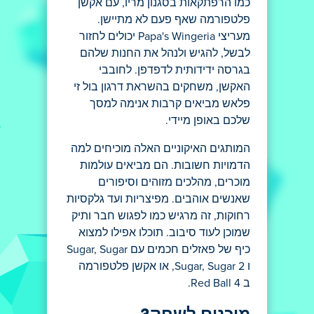
כמו הרפתקאות בסגנון מריו, עם אקשן
פלטפורמה שאף פעם לא מתיישן.
מעריצי Papa's Wingeria יכולים לחזור
לבשל, להגיש ולנהל את החנות שלהם
בגרסה ידידותית לדפדפן. לחובבי
האקשן, משחקים בהשראת דרגון בול זי
פלאש מביאים קרבות אנימה למסך
שלכם באופן מיידי.
המותגים האיקוניים האלה מוכיחים למה
הדמויות חשובות. הם מביאים עולמות
מוכרים, מהלכים מזוהים וסיפורים
שאנשים אוהבים. מפיצריות ועד גלקסיות
רחוקות, זה מרגיש כמו לפגוש חבר ותיק
שמוכן לעוד סיבוב. תוכלו אפילו למצוא
כיף של פאזלים חכמים עם Sugar, Sugar
ו Sugar, Sugar 2, או אקשן פלטפורמה
ב Red Ball 4.
מוכנים לשחק?