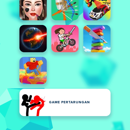
GAME PERTARUNGAN