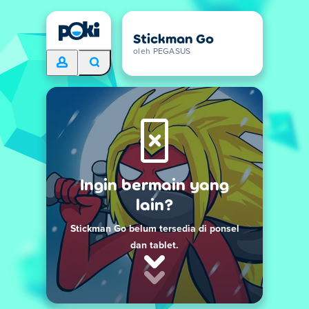
Stickman Go
oleh PEGASUS
Ingin bermain yang
lain?
Stickman Go belum tersedia di ponsel
dan tablet.