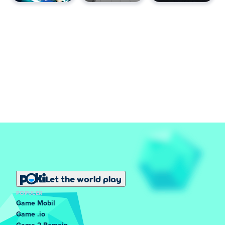
Let the world play
POPULER
Game Mobil
Game .io