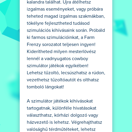
kalandra találhat. Újra átélhetsz
izgalmas eseményeket, vagy próbára
teheted magad izgalmas szakmákban,
tökélyre fejlesztheted tudásod
szimulációs kihívásaink során. Próbáld
ki farmos szimulációinkat, a Farm
Frenzy sorozatot teljesen ingyen!
Kiderítheted milyen mesterlövész
lennél a vadnyugatos cowboy
szimulátor játékok egyikében!
Lehetsz tűzoltó, lecsúszhatsz a rúdon,
vezethetsz tűzoltóautót és olthatsz
tomboló lángokat!
A szimulátor játékok kihívásokat
tartogatnak, különféle hivatásokat
választhatsz, kórházi dolgozó vagy
házvezető is lehetsz. Végrehajthatsz
valósághű térdműtéteket, lehetsz