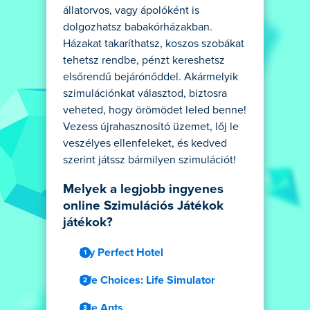
állatorvos, vagy ápolóként is
dolgozhatsz babakórházakban.
Házakat takaríthatsz, koszos szobákat
tehetsz rendbe, pénzt kereshetsz
elsőrendű bejárónőddel. Akármelyik
szimulációnkat választod, biztosra
veheted, hogy örömödet leled benne!
Vezess újrahasznosító üzemet, lőj le
veszélyes ellenfeleket, és kedved
szerint játssz bármilyen szimulációt!
Melyek a legjobb ingyenes
online Szimulációs Játékok
játékok?
My Perfect Hotel
Life Choices: Life Simulator
Idle Ants