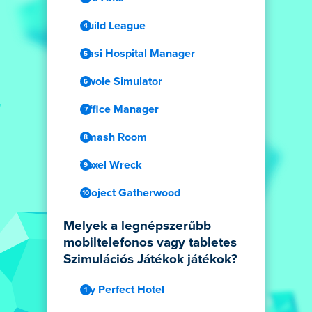
Build League
Dasi Hospital Manager
Swole Simulator
Office Manager
Smash Room
Voxel Wreck
Project Gatherwood
Melyek a legnépszerűbb
mobiltelefonos vagy tabletes
Szimulációs Játékok játékok?
My Perfect Hotel