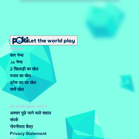
Let the world play
लोकप्रिय
कार गेम्स
.io गेम्स
2 खिलाड़ी का खेल
पजल का खेल
ड्रेस उप का खेल
सभी खेल
हमें आपकी सहायता करने दें
अक्सर पूछे जाने वाले सवाल
संपर्क
गोपनीयता केंद्र
Privacy Statement