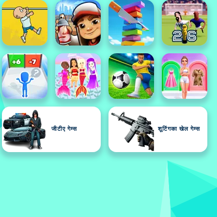
जीटीए गेम्स
शूटिंगका खेल गेम्स