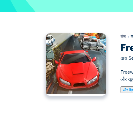
खेल
क
Fr
द्वारा
S
Freeway
और खूब
और दि
यहाँ आप Freeway Fury 3 खेल सकते हैं। Freeway Fu