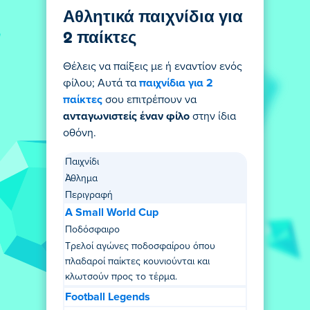
Αθλητικά παιχνίδια για
2 παίκτες
Θέλεις να παίξεις με ή εναντίον ενός
φίλου; Αυτά τα
παιχνίδια για 2
παίκτες
σου επιτρέπουν να
ανταγωνιστείς έναν φίλο
στην ίδια
οθόνη.
Παιχνίδι
Άθλημα
Περιγραφή
A Small World Cup
Ποδόσφαιρο
Τρελοί αγώνες ποδοσφαίρου όπου
πλαδαροί παίκτες κουνιούνται και
κλωτσούν προς το τέρμα.
Football Legends