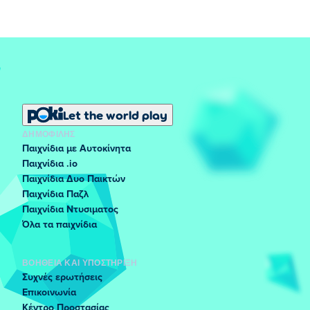
Let the world play
ΔΗΜΟΦΙΛΉΣ
Παιχνίδια με Αυτοκίνητα
Παιχνίδια .io
Παιχνίδια Δυο Παικτών
Παιχνίδια Παζλ
Παιχνίδια Ντυσιματος
Όλα τα παιχνίδια
ΒΟΉΘΕΙΑ ΚΑΙ ΥΠΟΣΤΉΡΙΞΗ
Συχνές ερωτήσεις
Επικοινωνία
Κέντρο Προστασίας