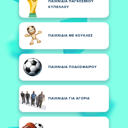
ΠΑΙΧΝΊΔΙΑ ΠΑΓΚΌΣΜΙΟΥ
ΚΎΠΕΛΛΟΥ
ΠΑΙΧΝΊΔΙΑ ΜΕ ΚΟΎΚΛΕΣ
ΠΑΙΧΝΊΔΙΑ ΠΟΔΟΣΦΑΙΡΟΥ
ΠΑΙΧΝΊΔΙΑ ΓΙΑ ΑΓΌΡΙΑ