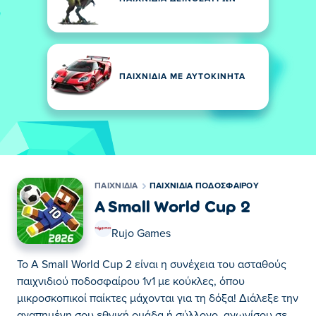
ΠΑΙΧΝΊΔΙΑ ΜΕ ΑΥΤΟΚΊΝΗΤΑ
ΠΑΙΧΝΊΔΙΑ
ΠΑΙΧΝΊΔΙΑ ΠΟΔΟΣΦΑΙΡΟΥ
A Small World Cup 2
Rujo Games
Το A Small World Cup 2 είναι η συνέχεια του ασταθούς
παιχνιδιού ποδοσφαίρου 1v1 με κούκλες, όπου
μικροσκοπικοί παίκτες μάχονται για τη δόξα! Διάλεξε την
αγαπημένη σου εθνική ομάδα ή σύλλογο, αγωνίσου σε