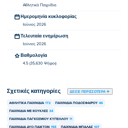
Αθλητικά Παιχνίδια
Κάντε κλικ και κρατήστε πατημένο για να στοχεύσετε,
αφήστε το για να πυροβολήσετε.
Ημερομηνία κυκλοφορίας
Ιούνιος 2026
Ποιος δημιούργησε το A Small World Cup 2;
Τελευταία ενημέρωση
Ένα Small World Cup 2 δημιουργήθηκε από την Rujo
Ιούνιος 2026
Games. Παίξτε τα άλλα παιχνίδια τους στο Poki (ποκι):
Sling World Cup
και
A Small World Cup
!
Βαθμολογία
4.5 (35,630 Ψήφοι)
Πώς μπορώ να παίξω το A Small World Cup 2
δωρεάν;
Μπορείτε να παίξετε το A Small World Cup 2 δωρεάν
Σχετικές κατηγορίες
ΔΕΊΞΕ ΠΕΡΙΣΣΌΤΕΡΑ
στο Poki.
Μπορώ να παίξω το A Small World Cup 2 σε
ΑΘΛΗΤΙΚΆ ΠΑΙΧΝΊΔΙΑ
172
ΠΑΙΧΝΊΔΙΑ ΠΟΔΟΣΦΑΙΡΟΥ
46
κινητές συσκευές και υπολογιστή;
ΠΑΙΧΝΊΔΙΑ ΜΕ ΚΟΎΚΛΕΣ
34
ΠΑΙΧΝΊΔΙΑ ΠΑΓΚΌΣΜΙΟΥ ΚΎΠΕΛΛΟΥ
11
Ένα Small World Cup 2 μπορεί να παιχτεί στον
ΠΑΙΧΝΊΔΙΑ ΔΥΟ ΠΑΙΚΤΏΝ
155
ΠΑΙΧΝΊΔΙΑ ΜΠΆΛΑΣ
107