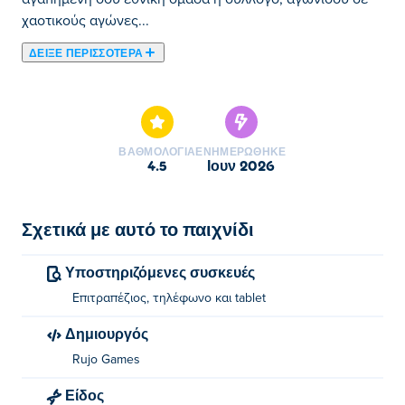
χαοτικούς αγώνες...
ΔΕΊΞΕ ΠΕΡΙΣΣΌΤΕΡΑ
Το A Small World Cup 2 είναι η συνέχεια του ασταθούς
παιχνιδιού ποδοσφαίρου 1v1 με κούκλες, όπου
μικροσκοπικοί παίκτες μάχονται για τη δόξα! Διάλεξε την
αγαπημένη σου εθνική ομάδα ή σύλλογο, αγωνίσου σε
ΒΑΘΜΟΛΟΓΊΑ
ΕΝΗΜΕΡΏΘΗΚΕ
χαοτικούς αγώνες με γνώμονα τη φυσική και διεκδίκησε
4.5
Ιουν 2026
συναρπαστικά τουρνουά. Άνοιξε πακέτα μετά από κάθε
παιχνίδι για να συλλέξεις πάνω από 280 κάρτες παικτών,
δημιούργησε το ρόστερ των ονείρων σου και
Σχετικά με αυτό το παιχνίδι
ξεκλείδωσε ακόμη περισσότερες ομάδες. Παίξτε μόνοι
σας ενάντια στον υπολογιστή ή προκαλέστε έναν φίλο
Υποστηριζόμενες συσκευές
σε τοπικό παιχνίδι για πολλούς παίκτες στην ίδια
Επιτραπέζιος, τηλέφωνο και tablet
συσκευή. Κάνε κλωτσιές, ρίψε φλοπ και αναπήδησε
Δημιουργός
προς το μεγαλείο του ποδοσφαίρου και φέρε το
κύπελλο σπίτι!
Rujo Games
Πώς να παίξετε το A Small World Cup 2;
Είδος