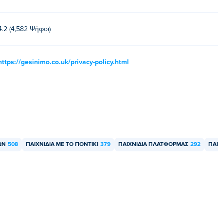
4.2 (4,582 Ψήφοι)
https://gesinimo.co.uk/privacy-policy.html
ΩΝ
508
ΠΑΙΧΝΊΔΙΑ ΜΕ ΤΟ ΠΟΝΤΊΚΙ
379
ΠΑΙΧΝΊΔΙΑ ΠΛΑΤΦΌΡΜΑΣ
292
ΠΑ