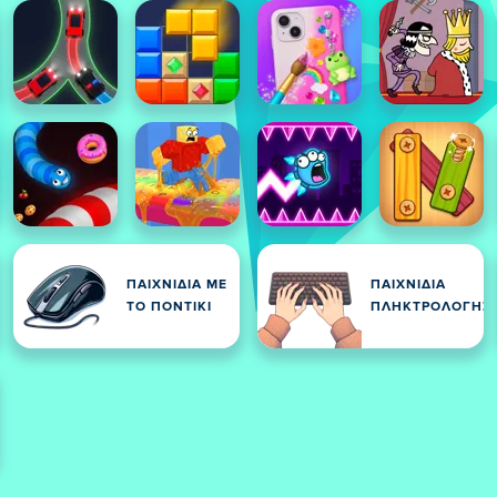
ΠΑΙΧΝΊΔΙΑ ΜΕ
ΠΑΙΧΝΊΔΙΑ
ΤΟ ΠΟΝΤΊΚΙ
ΠΛΗΚΤΡΟΛΌΓΗΣ