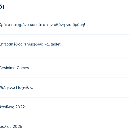
δι
Κράτα πατημένο και πάτα την οθόνη για δράση!
Επιτραπέζιος, τηλέφωνο και tablet
Gesinimo Games
Αθλητικά Παιχνίδια
Απρίλιος 2022
Ιούλιος 2025