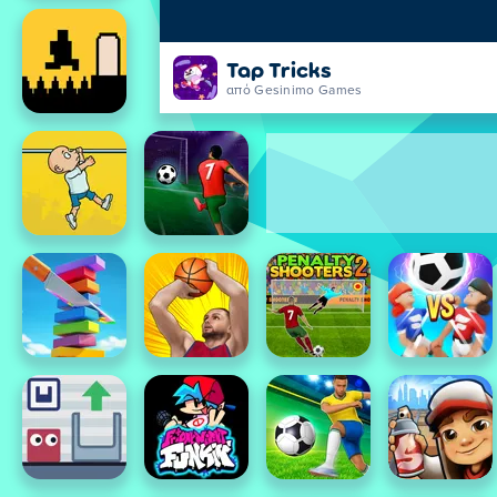
Tap Tricks
από Gesinimo Games