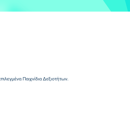
α επιλεγμένα Παιχνίδια Δεξιοτήτων.