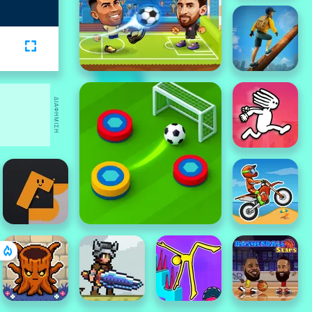
ΔΙΑΦΉΜΙΣΗ