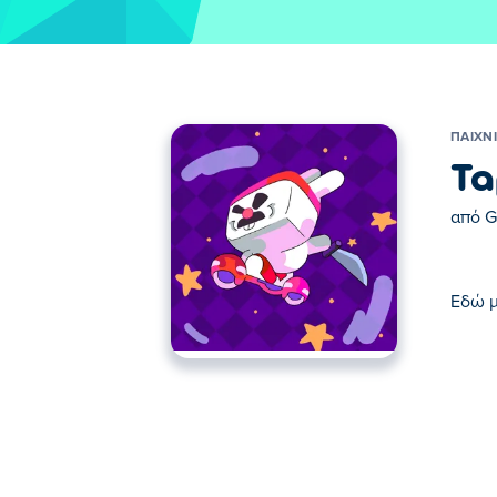
ΠΑΙΧΝΊ
Ta
από
G
Εδώ μ
Εδώ μπορείτε να παίξετε το Tap Tricks. Το