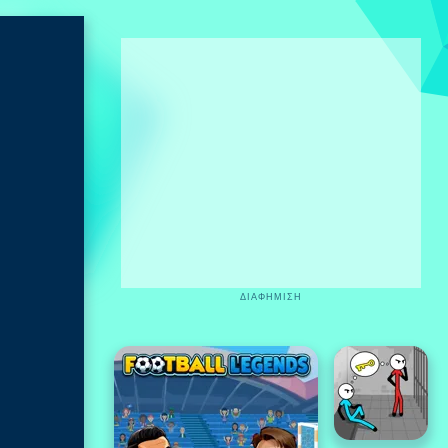
ΔΙΑΦΉΜΙΣΗ