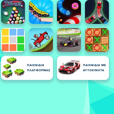
ΠΑΙΧΝΊΔΙΑ
ΠΑΙΧΝΊΔΙΑ ΜΕ
ΠΛΑΤΦΌΡΜΑΣ
ΑΥΤΟΚΊΝΗΤΑ