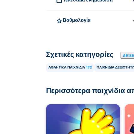
Βαθμολογία
Σχετικές κατηγορίες
ΔΕΊΞ
ΑΘΛΗΤΙΚΆ ΠΑΙΧΝΊΔΙΑ
172
ΠΑΙΧΝΊΔΙΑ ΔΕΞΙΟΤΉΤ
Περισσότερα παιχνίδια α