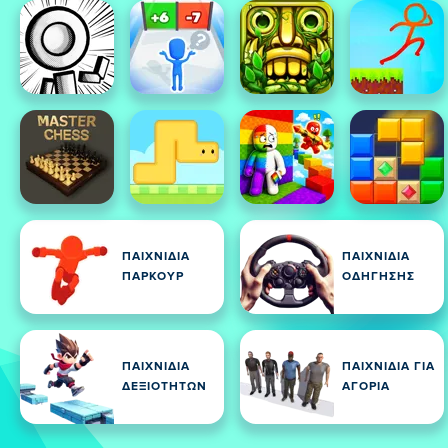
ΠΑΙΧΝΊΔΙΑ
ΠΑΙΧΝΊΔΙΑ
ΠΆΡΚΟΥΡ
ΟΔΉΓΗΣΗΣ
ΠΑΙΧΝΊΔΙΑ
ΠΑΙΧΝΊΔΙΑ ΓΙΑ
ΔΕΞΙΟΤΉΤΩΝ
ΑΓΌΡΙΑ