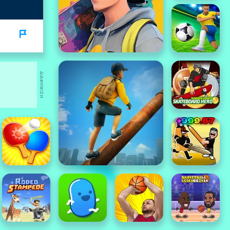
ΔΙΑΦΉΜΙΣΗ