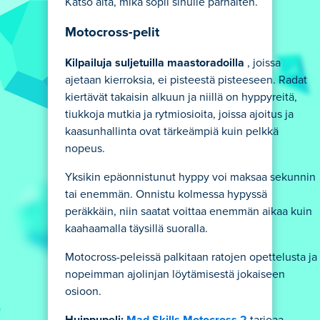
Katso alta, mikä sopii sinulle parhaiten.
Motocross-pelit
Kilpailuja suljetuilla maastoradoilla
, joissa
ajetaan kierroksia, ei pisteestä pisteeseen. Radat
kiertävät takaisin alkuun ja niillä on hyppyreitä,
tiukkoja mutkia ja rytmiosioita, joissa ajoitus ja
kaasunhallinta ovat tärkeämpiä kuin pelkkä
nopeus.
Yksikin epäonnistunut hyppy voi maksaa sekunnin
tai enemmän. Onnistu kolmessa hypyssä
peräkkäin, niin saatat voittaa enemmän aikaa kuin
kaahaamalla täysillä suoralla.
Motocross-peleissä palkitaan ratojen opettelusta ja
nopeimman ajolinjan löytämisestä jokaiseen
osioon.