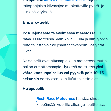
Huippupeli:
Mad Skills Motocross 2
tarjoaa
taitopohjaista kilvanajoa muokattavilla pyörä- ja
kuskipäivityksillä.
Enduro-pelit
Polkuajohaasteita avoimessa maastossa
.
Ei
rataa. Ei kierroksia. Vain kiviä, juuria ja niin jyrkkiä
rinteitä, että voit kiepsahtaa takaperin, jos yrität
liikaa.
Nämä pelit ovat hitaampia kuin motocross, mutta
paljon armottomampia. Jyrkissä nousuissa
yksi
väärä kaasunpainallus voi pyyhkiä pois 10–15
sekunnin
edistyksen, kun liu'ut takaisin alas.
Huippupelit:
Rush Race Motocross
haastaa sinut
kiipeämään vuorille aikarajan puitteissa.