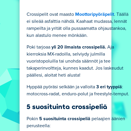
Crossipelit ovat maasto
Moottoripyöräpelit
. Täällä
ei sileää asfalttia nähdä. Kaahaat mudassa, lennät
rampeilta ja yrität olla pussaamatta ohjaustankoa,
kun alastulo menee mönkään.
Poki tarjoaa
yli 20 ilmaista crossipeliä.
Aja
kierroksia MX-radoilla, selviydy julmilla
vuoristopoluilla tai unohda säännöt ja tee
takaperinvoltteja, kunnes kaadut. Jos laskeudut
päällesi, aloitat heti alusta!
Hyppää pyöräsi selkään ja valloita
3 eri tyyppiä
:
motocross-radat, enduro-polut ja freestyle-temput.
5 suosituinta crossipeliä
Pokin
5 suosituinta crossipeliä
pelaajien äänien
perusteella: