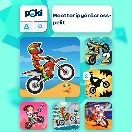
Moottoripyöräcross-
pelit