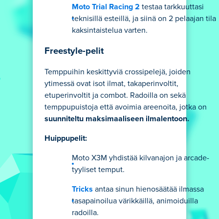
Moto Trial Racing 2
testaa tarkkuuttasi
teknisillä esteillä, ja siinä on 2 pelaajan tila
kaksintaistelua varten.
Freestyle-pelit
Temppuihin keskittyviä crossipelejä, joiden
ytimessä ovat isot ilmat, takaperinvoltit,
etuperinvoltit ja combot. Radoilla on sekä
temppupuistoja että avoimia areenoita, jotka on
suunniteltu maksimaaliseen ilmalentoon.
Huippupelit:
Moto X3M yhdistää kilvanajon ja arcade-
tyyliset temput.
Tricks
antaa sinun hienosäätää ilmassa
tasapainoilua värikkäillä, animoiduilla
radoilla.