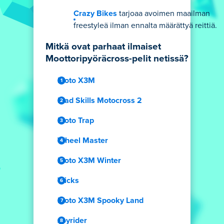
Crazy Bikes
tarjoaa avoimen maailman
freestyleä ilman ennalta määrättyä reittiä.
Mitkä ovat parhaat ilmaiset
Moottoripyöräcross-pelit netissä?
Moto X3M
Mad Skills Motocross 2
Moto Trap
Wheel Master
Moto X3M Winter
Tricks
Moto X3M Spooky Land
Joyrider