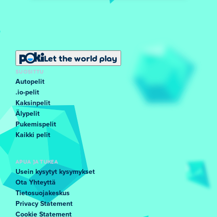
Let the world play
SUOSITTU
Autopelit
.io-pelit
Kaksinpelit
Älypelit
Pukemispelit
Kaikki pelit
APUA JA TUKEA
Usein kysytyt kysymykset
Ota Yhteyttä
Tietosuojakeskus
Privacy Statement
Cookie Statement