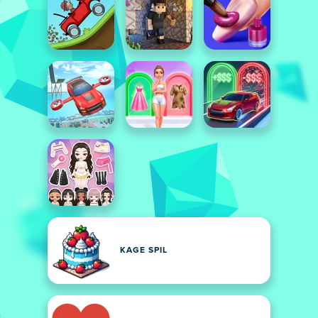
KAGE SPIL