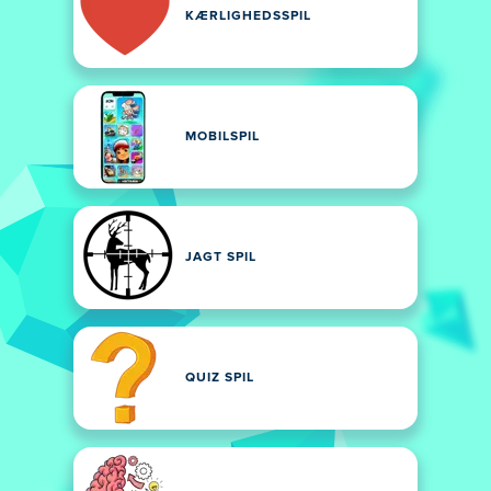
KÆRLIGHEDSSPIL
MOBILSPIL
JAGT SPIL
QUIZ SPIL