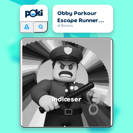
Obby Parkour
Escape Runner
Games
af Booma
Indlæser