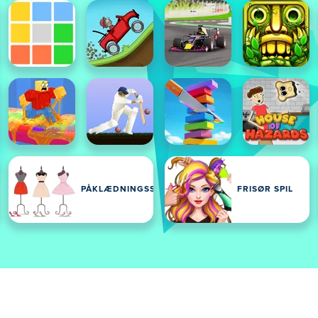
PÅKLÆDNINGSSPIL
FRISØR SPIL