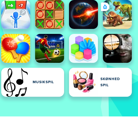
SKØNHED
MUSIKSPIL
SPIL