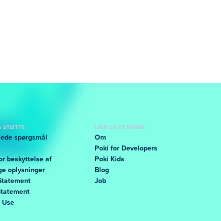
G STØTTE
LÆR OS AT KENDE
llede spørgsmål
Om
Poki for Developers
or beskyttelse af
Poki Kids
ge oplysninger
Blog
Statement
Job
Statement
f Use