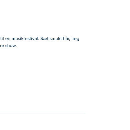
il en musikfestival. Sæt smukt hår, læg
ore show.
ger.