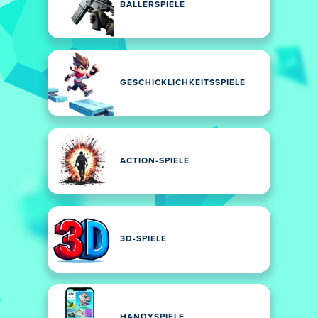
BALLERSPIELE
GESCHICKLICHKEITSSPIELE
ACTION-SPIELE
3D-SPIELE
HANDYSPIELE