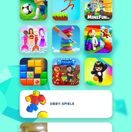
OBBY-SPIELE