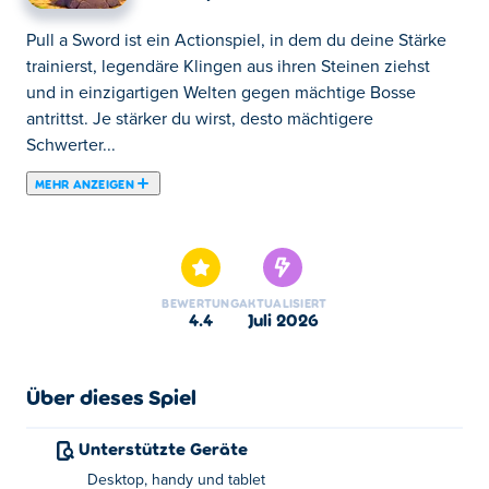
Pull a Sword ist ein Actionspiel, in dem du deine Stärke
trainierst, legendäre Klingen aus ihren Steinen ziehst
und in einzigartigen Welten gegen mächtige Bosse
antrittst. Je stärker du wirst, desto mächtigere
Schwerter...
MEHR ANZEIGEN
Pull a Sword ist ein Actionspiel, in dem du deine Stärke
trainierst, legendäre Klingen aus ihren Steinen ziehst
und in einzigartigen Welten gegen mächtige Bosse
antrittst. Je stärker du wirst, desto mächtigere Schwerter
BEWERTUNG
AKTUALISIERT
kannst du freischalten – und desto epischer werden die
4.4
Juli 2026
Kämpfe. Sammle niedliche Begleiter, die dich im Kampf
unterstützen, miss dich mit anderen Spielern und
erkunde immer neue Orte, während deine Macht wächst.
Über dieses Spiel
Trainiere hart, ziehe noch härter und besiege jeden Boss
auf deinem Weg!
Unterstützte Geräte
Desktop, handy und tablet