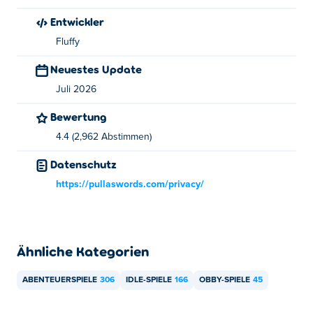
Wie spielt man Pull a Sword?
Entwickler
Klicken oder tippen Sie, um eine Auswahl zu treffen.
Fluffy
Benutze WASD oder den Joystick zum Bewegen.
Neuestes Update
Wer hat Pull a Sword erfunden?
Juli 2026
Pull a Sword wurde von Fluffy entwickelt. Spiele auch
Bewertung
ihre anderen Spiele auf Poki:
Knockout Penguins
Und
4.4 (2,962 Abstimmen)
Punch Master
!
Datenschutz
Wie kann ich Pull a Sword kostenlos spielen?
https://pullaswords.com/privacy/
Du kannst Pull a Sword kostenlos auf Poki spielen.
Kann ich Pull a Sword auf Mobilgeräten und
Desktop-Computern spielen?
Ähnliche Kategorien
Pull a Sword kann auf dem Computer und mobilen
ABENTEUERSPIELE
306
IDLE-SPIELE
166
OBBY-SPIELE
45
Geräten wie Handys und Tablets gespielt werden.