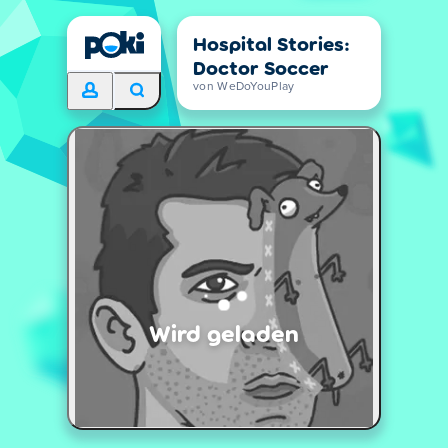
Hospital Stories:
Doctor Soccer
von WeDoYouPlay
Wird geladen