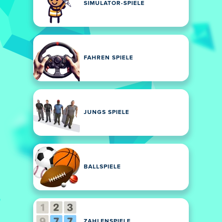
SIMULATOR-SPIELE
FAHREN SPIELE
JUNGS SPIELE
BALLSPIELE
ZAHLENSPIELE