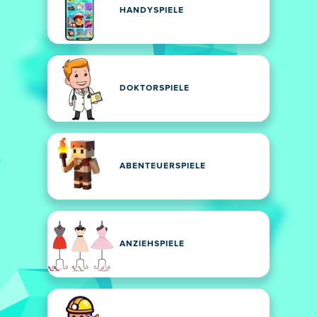
HANDYSPIELE
DOKTORSPIELE
ABENTEUERSPIELE
ANZIEHSPIELE