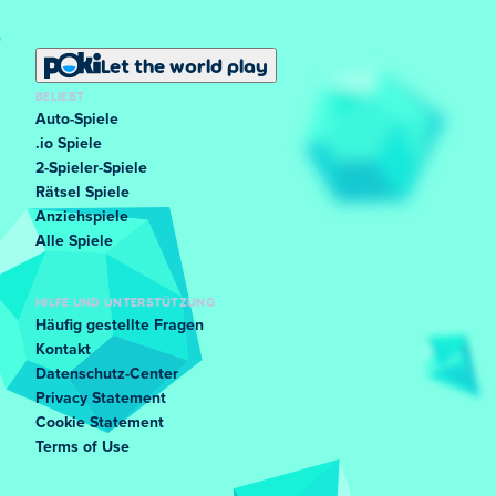
Let the world play
BELIEBT
Auto-Spiele
.io Spiele
2-Spieler-Spiele
Rätsel Spiele
Anziehspiele
Alle Spiele
HILFE UND UNTERSTÜTZUNG
Häufig gestellte Fragen
Kontakt
Datenschutz-Center
Privacy Statement
Cookie Statement
Terms of Use