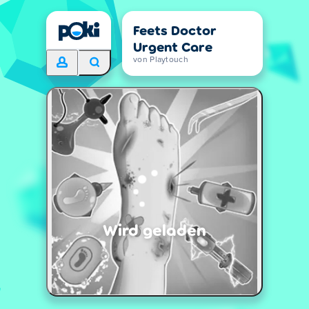
Feets Doctor
Urgent Care
von Playtouch
Wird geladen