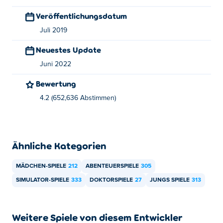
Veröffentlichungsdatum
Juli 2019
Neuestes Update
Juni 2022
Bewertung
4.2 (652,636 Abstimmen)
Ähnliche Kategorien
MÄDCHEN-SPIELE
212
ABENTEUERSPIELE
305
SIMULATOR-SPIELE
333
DOKTORSPIELE
27
JUNGS SPIELE
313
Weitere Spiele von diesem Entwickler