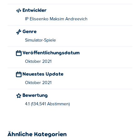
Entwickler
IP Eliseenko Maksim Andreevich
Genre
Simulator-Spiele
Veröffentlichungsdatum
Oktober 2021
Neuestes Update
Oktober 2021
Bewertung
4.1 (134,541 Abstimmen)
Ähnliche Kategorien