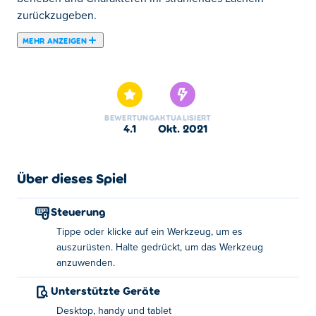
zurückzugeben.
MEHR ANZEIGEN
Hier kannst du Doctor Teeth 2 spielen. Doctor Teeth 2 ist
eins unserer ausgewählten Simulator-Spiele.
BEWERTUNG
AKTUALISIERT
4.1
Okt. 2021
Über dieses Spiel
Steuerung
Tippe oder klicke auf ein Werkzeug, um es
auszurüsten. Halte gedrückt, um das Werkzeug
anzuwenden.
Unterstützte Geräte
Desktop, handy und tablet