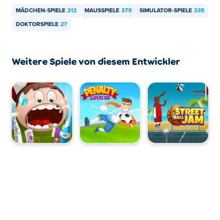
MÄDCHEN-SPIELE
212
MAUSSPIELE
379
SIMULATOR-SPIELE
335
DOKTORSPIELE
27
Weitere Spiele von diesem Entwickler