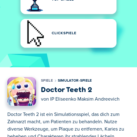
CLICKSPIELE
SPIELE
SIMULATOR-SPIELE
Doctor Teeth 2
von
IP Eliseenko Maksim Andreevich
Doctor Teeth 2 ist ein Simulationsspiel, das dich zum
Zahnarzt macht, um Patienten zu behandeln. Nutze
diverse Werkzeuge, um Plaque zu entfernen, Karies zu
beheben und Charakteren ihr strahlendes Lächeln