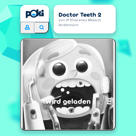
Doctor Teeth 2
von IP Eliseenko Maksim
Andreevich
Wird geladen