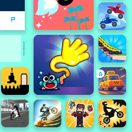
K
WERBUNG