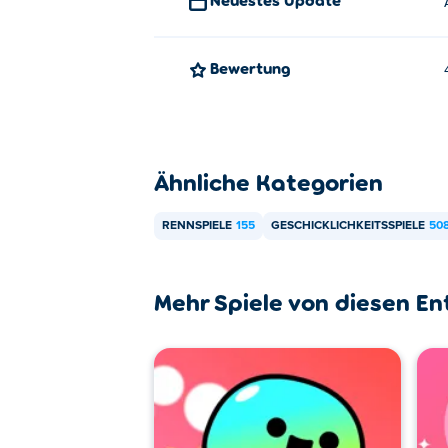
Blumgi Racers kann auf Ihrem Computer u
Bewertung
Ähnliche Kategorien
RENNSPIELE
155
GESCHICKLICHKEITSSPIELE
50
Mehr Spiele von diesen En