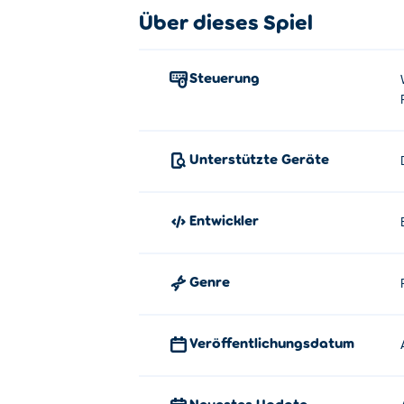
Wie spielt man Blumgi Racers?
Über dieses Spiel
Beschleunigen: W oder die Pfeilt
Bremsen/Rückwärts: S oder Pfeilt
Steuerung
Positionieren Sie Ihr Auto: A/D od
Fliegen: die Leertaste
Unterstützte Geräte
Neustart: R
Wer hat Blumgi Racers erschaffen?
Entwickler
Blumgi Racers wurde von Blumgi entwickel
Blumgi Ball
,
Blumgi Castle
,
Blumgi Drago
Genre
Wie kann ich Blumgi Racers kosten
Veröffentlichungsdatum
Sie können Blumgi Racers kostenlos auf P
Kann ich Blumgi Racers auf Mobil
Neuestes Update