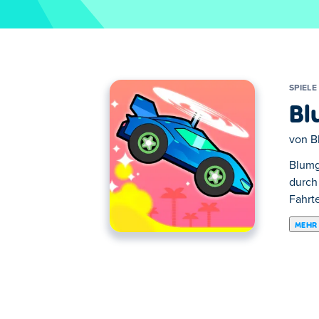
SPIELE
Bl
von
B
Blumgi
durch
Fahrt
MEHR
Blumgi Racers ist ein unterhaltsames Renn
Plattformen, aber hier ist der Clou – Ihr
Geschwindigkeitsschub, um die Uhr zu schl
Rekorde auf. Außerdem können Sie im Laufe