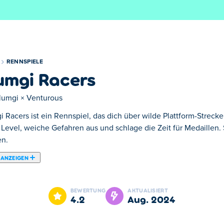
RENNSPIELE
umgi Racers
lumgi × Venturous
 Racers ist ein Rennspiel, das dich über wilde Plattform-Strecke
 Level, weiche Gefahren aus und schlage die Zeit für Medaille
en.
 ANZEIGEN
spiel, das Ihre Fahrkünste auf die ultimative Probe stellt! Rase
 Auto kann fliegen! Erobern Sie die Lüfte, um Hindernisse zu umg
BEWERTUNG
AKTUALISIERT
agen. Jedes Level bietet Bronze-, Silber- und Goldmedaillen, a
4.2
Aug. 2024
 des Spiels eine Reihe süßer Autos freischalten. Sind Sie bere