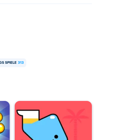
t werden.
S SPIELE
313