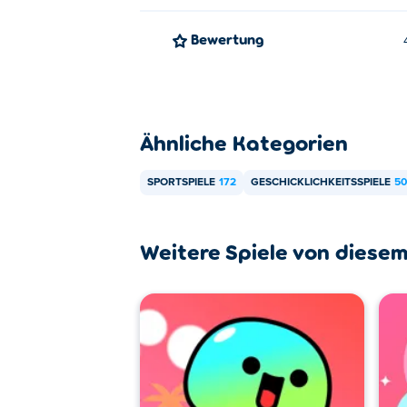
Kann ich Blumgi Ball kostenlos spi
Bewertung
Blumgi Ball kann kostenlos auf Poki gespi
Kann ich Blumgi Ball auf Mobilger
Blumgi Ball kann sowohl auf Ihrem Comput
Ähnliche Kategorien
SPORTSPIELE
172
GESCHICKLICHKEITSSPIELE
50
Weitere Spiele von diesem