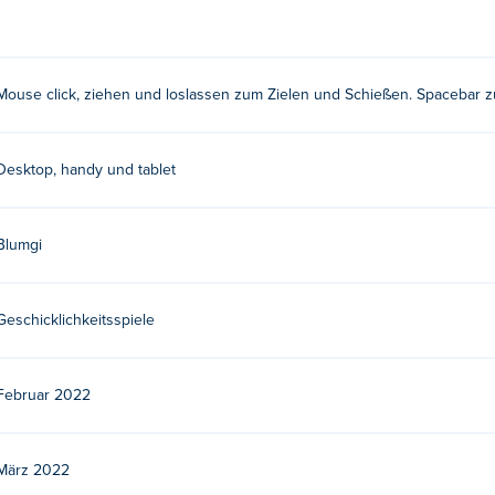
uschalten. Du wirst es lieben, die lebhaften und kreativen Lev
Mouse click, ziehen und loslassen zum Zielen und Schießen. Spacebar z
system durch das Netz, indem Sie den Indikator entsprechend der
assen.
Desktop, handy und tablet
cken, ziehen und loslassen
Blumgi
ll?
Geschicklichkeitsspiele
haraktere im Spiel. Sie sind alle nach Tieren gestaltet.
Februar 2022
einem Spieleentwicklungsstudio mit Sitz in Frankreich. Spielen S
März 2022