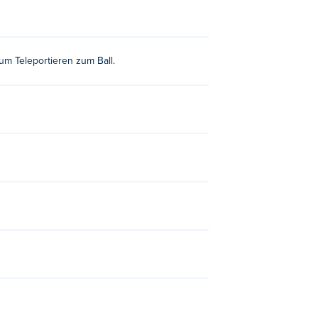
el voller Überraschungen in Blumgi Ball zu
um Teleportieren zum Ball.
 Intensität ziehen, mit der Sie den Ball
ie ihr legendäres Geschicklichkeitsspiel