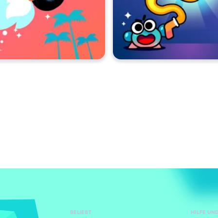
BELIEBT
HILFE U