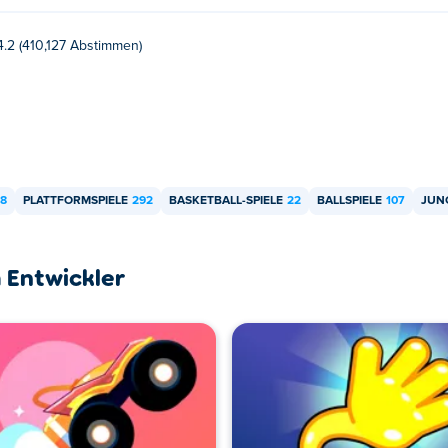
elen?
4.2 (410,127 Abstimmen)
elt werden.
äten und Desktops spielen?
er als auch auf Mobilgeräten wie Telefonen und Tablets gespiel
8
PLATTFORMSPIELE
292
BASKETBALL-SPIELE
22
BALLSPIELE
107
JUNG
 Entwickler