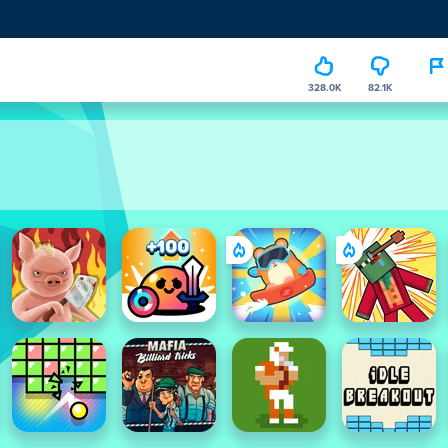
328.0K
82.1K