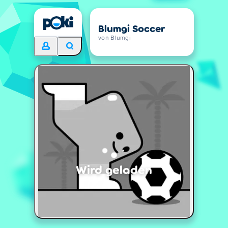
Blumgi Soccer
von Blumgi
Wird geladen