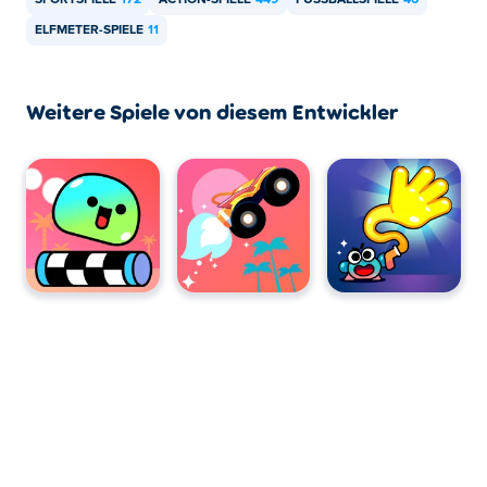
SPORTSPIELE
172
ACTION-SPIELE
449
FUSSBALLSPIELE
46
ELFMETER-SPIELE
11
Weitere Spiele von diesem Entwickler