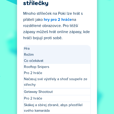
střílečky
Mnoho stříleček na Poki lze hrát s
přáteli jako
hry pro 2 hráče
na
rozdělené obrazovce. Pro těžší
zápasy můžeš hrát online zápasy, kde
hráči bojují proti sobě.
Hra
Režim
Co očekávat
Rooftop Snipers
Pro 2 hráče
Načasuj své výstřely a shoď soupeře ze
střechy
Getaway Shootout
Pro 2 hráče
Skákej a sbírej zbraně, abys přestřílel
svého kamaráda