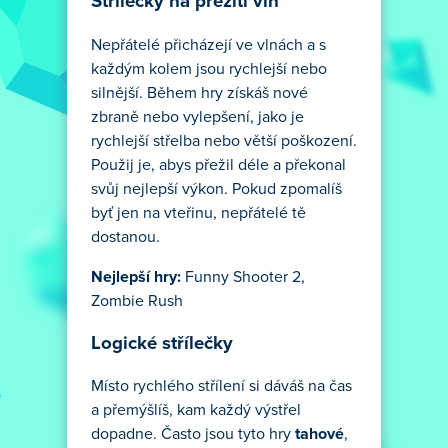
Střílečky na přežití vln
Nepřátelé přicházejí ve vlnách a s
každým kolem jsou rychlejší nebo
silnější. Během hry získáš nové
zbraně nebo vylepšení, jako je
rychlejší střelba nebo větší poškození.
Použij je, abys přežil déle a překonal
svůj nejlepší výkon. Pokud zpomalíš
byť jen na vteřinu, nepřátelé tě
dostanou.
Nejlepší hry:
Funny Shooter 2,
Zombie Rush
Logické střílečky
Místo rychlého střílení si dáváš na čas
a přemýšlíš, kam každý výstřel
dopadne. Často jsou tyto hry
tahové
,