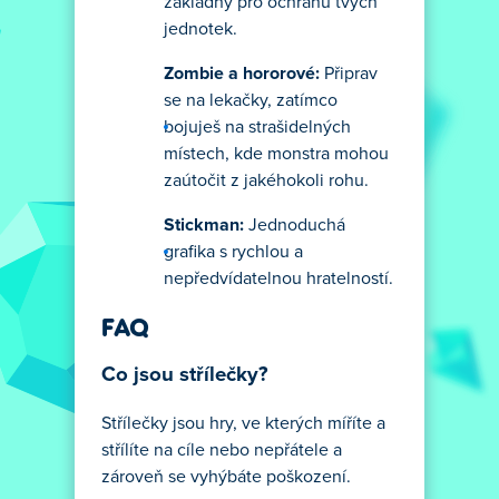
základny pro ochranu tvých
jednotek.
Zombie a hororové:
Připrav
se na lekačky, zatímco
bojuješ na strašidelných
místech, kde monstra mohou
zaútočit z jakéhokoli rohu.
Stickman:
Jednoduchá
grafika s rychlou a
nepředvídatelnou hratelností.
FAQ
Co jsou střílečky?
Střílečky jsou hry, ve kterých míříte a
střílíte na cíle nebo nepřátele a
zároveň se vyhýbáte poškození.