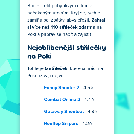
Budeš čelit pohyblivým cílům a
nečekaným útokům. Kryj se, rychle
zamiř a pal zpátky, abys přežil.
Zahraj
si více než 110 stříleček zdarma
na
Poki a připrav se nabít a zajistit!
Nejoblíbenější střílečky
na Poki
Tohle je
5 stříleček
, které si hráči na
Poki užívají nejvíc.
Funny Shooter 2
- 4.5⭐
Combat Online 2
- 4.4⭐
Getaway Shootout
- 4.3⭐
Rooftop Snipers
- 4.2⭐