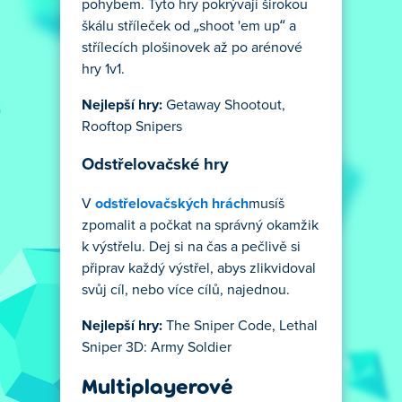
pohybem. Tyto hry pokrývají širokou
škálu stříleček od „shoot 'em up“ a
střílecích plošinovek až po arénové
hry 1v1.
Nejlepší hry:
Getaway Shootout,
Rooftop Snipers
Odstřelovačské hry
V
odstřelovačských hrách
musíš
zpomalit a počkat na správný okamžik
k výstřelu. Dej si na čas a pečlivě si
připrav každý výstřel, abys zlikvidoval
svůj cíl, nebo více cílů, najednou.
Nejlepší hry:
The Sniper Code, Lethal
Sniper 3D: Army Soldier
Multiplayerové