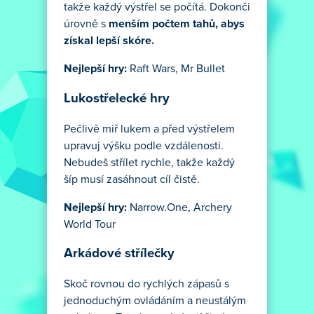
takže každý výstřel se počítá. Dokonči
úrovně s
menším počtem tahů, abys
získal lepší skóre.
Nejlepší hry:
Raft Wars, Mr Bullet
Lukostřelecké hry
Pečlivě miř lukem a před výstřelem
upravuj výšku podle vzdálenosti.
Nebudeš střílet rychle, takže každý
šíp musí zasáhnout cíl čistě.
Nejlepší hry:
Narrow.One, Archery
World Tour
Arkádové střílečky
Skoč rovnou do rychlých zápasů s
jednoduchým ovládáním a neustálým