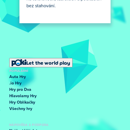
bez stahování.
Let the world play
POPULÁRNÍ
Auta Hry
.io Hry
Hry pro Dva
Hlavolamy Hry
Hry Oblíkačky
Všechny hry
NÁPOVĚDA A PODPORA