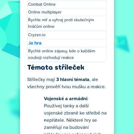
Combat Online
Online multiplayer
Rychle miř a vyhraj proti skutečným
hráčům online
Cryzen.io
.io hra
Rychlé online zápasy, kde o každém
souboji rozhodují reakce
Témata stříleček
Střílečky mají
3 hlavní témata
, ale
všechny prověří tvou mušku a reakce.
Vojenské a armádní:
Používej tanky a další
vojenské zbraně ke střelbě na
nepřátele. Některé hry se
zaměřují na budování