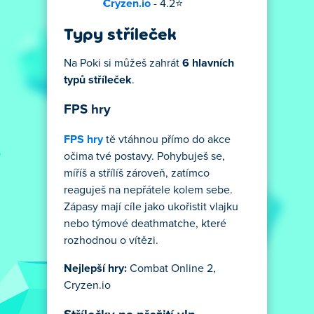
Cryzen.io
- 4.2⭐
Typy stříleček
Na Poki si můžeš zahrát
6 hlavních
typů stříleček
.
FPS hry
FPS hry
tě vtáhnou přímo do akce
očima tvé postavy. Pohybuješ se,
míříš a střílíš zároveň, zatímco
reaguješ na nepřátele kolem sebe.
Zápasy mají cíle jako ukořistit vlajku
nebo týmové deathmatche, které
rozhodnou o vítězi.
Nejlepší hry:
Combat Online 2,
Cryzen.io