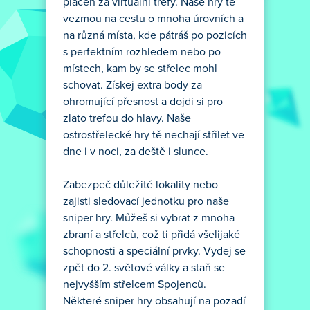
placen za virtuální trefy. Naše hry tě
vezmou na cestu o mnoha úrovních a
na různá místa, kde pátráš po pozicích
s perfektním rozhledem nebo po
místech, kam by se střelec mohl
schovat. Získej extra body za
ohromující přesnost a dojdi si pro
zlato trefou do hlavy. Naše
ostrostřelecké hry tě nechají střílet ve
dne i v noci, za deště i slunce.
Zabezpeč důležité lokality nebo
zajisti sledovací jednotku pro naše
sniper hry. Můžeš si vybrat z mnoha
zbraní a střelců, což ti přidá všelijaké
schopnosti a speciální prvky. Vydej se
zpět do 2. světové války a staň se
nejvyšším střelcem Spojenců.
Některé sniper hry obsahují na pozadí