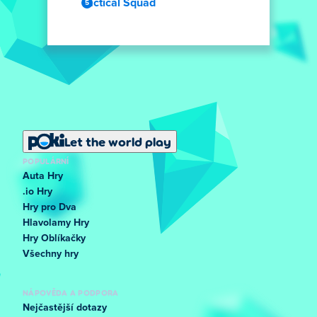
Tactical Squad
Let the world play
POPULÁRNÍ
Auta Hry
.io Hry
Hry pro Dva
Hlavolamy Hry
Hry Oblíkačky
Všechny hry
NÁPOVĚDA A PODPORA
Nejčastější dotazy