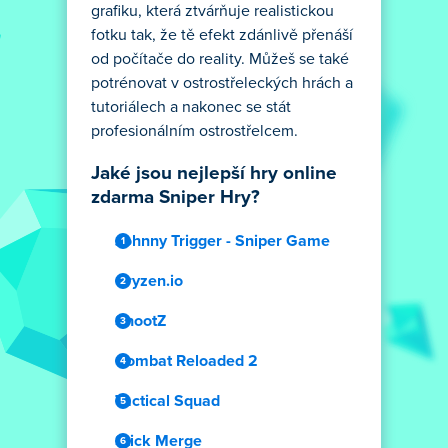
grafiku, která ztvárňuje realistickou
fotku tak, že tě efekt zdánlivě přenáší
od počítače do reality. Můžeš se také
potrénovat v ostrostřeleckých hrách a
tutoriálech a nakonec se stát
profesionálním ostrostřelcem.
Jaké jsou nejlepší hry online
zdarma Sniper Hry?
Johnny Trigger - Sniper Game
Cryzen.io
ShootZ
Combat Reloaded 2
Tactical Squad
Stick Merge