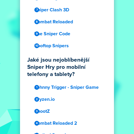
Sniper Clash 3D
Combat Reloaded
The Sniper Code
Rooftop Snipers
Jaké jsou nejoblíbenější
Sniper Hry pro mobilní
telefony a tablety?
Johnny Trigger - Sniper Game
Cryzen.io
ShootZ
Combat Reloaded 2