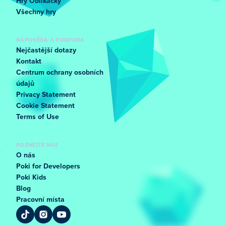
Hry Oblíkačky
Všechny hry
NÁPOVĚDA A PODPORA
Nejčastější dotazy
Kontakt
Centrum ochrany osobních
údajů
Privacy Statement
Cookie Statement
Terms of Use
POZNEJTE NÁS
O nás
Poki for Developers
Poki Kids
Blog
Pracovní místa