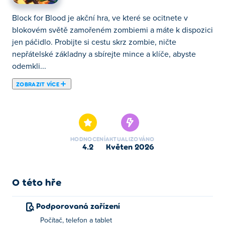
Block for Blood je akční hra, ve které se ocitnete v
blokovém světě zamořeném zombiemi a máte k dispozici
jen páčidlo. Probijte si cestu skrz zombie, ničte
nepřátelské základny a sbírejte mince a klíče, abyste
odemkli...
ZOBRAZIT VÍCE
Block for Blood je akční hra, ve které se ocitnete v
blokovém světě zamořeném zombiemi a máte k dispozici
jen páčidlo. Probijte si cestu skrz zombie, ničte
nepřátelské základny a sbírejte mince a klíče, abyste
HODNOCENÍ
AKTUALIZOVÁNO
odemkli nové zbraně, jako je hřebíkovačka a
4.2
květen 2026
hřebíkovačka. Čím dále se tlačíte po cestě, tím silnější je
soupeř – ale stejně tak i váš arzenál. Popadněte páčidlo a
začněte mávat!
O této hře
Jak hrát Block for Blood?
Podporovaná zařízení
Počítač, telefon a tablet
Kliknutím nebo klepnutím provedete výběr. Pro pohyb