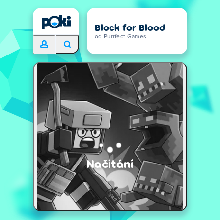
Block for Blood
od Purrfect Games
Načítání