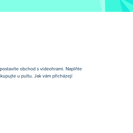
postavíte obchod s videohrami. Naplňte
kupujte u pultu. Jak vám přicházejí
lňte své regály konzolemi a arkádovými
tujte do vylepšení a rozšiřujte svůj
 otevřít obchod!