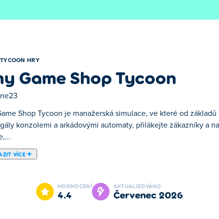
TYCOON HRY
ny Game Shop Tycoon
ne23
Game Shop Tycoon je manažerská simulace, ve které od základů 
egály konzolemi a arkádovými automaty, přilákejte zákazníky a na
,...
ZIT VÍCE
lace, ve které od základů postavíte obchod s videohrami. Nap
 u pultu. Jak vám přicházejí peníze, najímejte zaměstnance, inves
HODNOCENÍ
AKTUALIZOVÁNO
tí vás přiblíží k provozování dokonalého obchodu s hrami. Je čas
4.4
červenec 2026