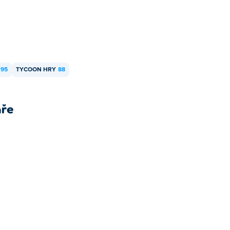
95
TYCOON HRY
88
áře