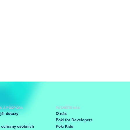
A A PODPORA
POZNEJTE NÁS
jší dotazy
O nás
Poki for Developers
 ochrany osobních
Poki Kids