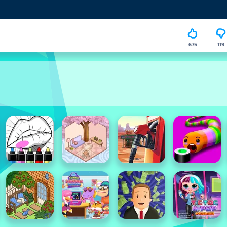
675
119