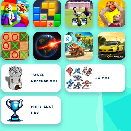
TOWER
.IO HRY
DEFENSE HRY
POPULÁRNÍ
HRY