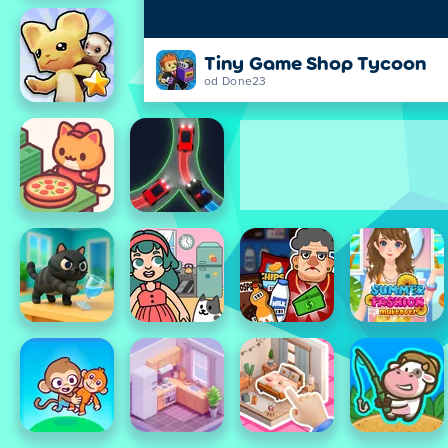
Tiny Game Shop Tycoon
od Done23