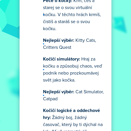
Péče o kočky:
Krm, češ a
starej se o svou virtuální
kočku. V těchto hrách krmíš,
čistíš a staráš se o svou
kočku.
Nejlepší výběr:
Kitty Cats,
Critters Quest
Kočičí simulátory:
Hraj za
kočku a způsobuj chaos, veď
podnik nebo prozkoumávej
svět jako kočka.
Nejlepší výběr:
Cat Simulator,
Catpad
Kočičí logické a oddechové
hry:
Žádný boj, žádný
časovač, který by ti dýchal na