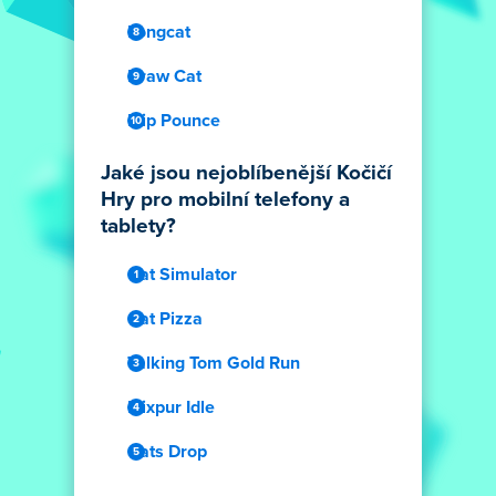
Longcat
Draw Cat
Flip Pounce
Jaké jsou nejoblíbenější Kočičí
Hry pro mobilní telefony a
tablety?
Cat Simulator
Cat Pizza
Talking Tom Gold Run
Elixpur Idle
Cats Drop