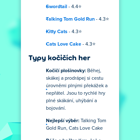
Swordtail
- 4.4⭐
Talking Tom Gold Run
- 4.3⭐
Kitty Cats
- 4.3⭐
Cats Love Cake
- 4.3⭐
Typy kočičích her
Kočičí plošinovky:
Běhej,
skákej a prodrápej si cestu
úrovněmi plnými překážek a
nepřátel. Jsou to rychlé hry
plné skákání, uhýbání a
bojování.
Nejlepší výběr:
Talking Tom
Gold Run, Cats Love Cake