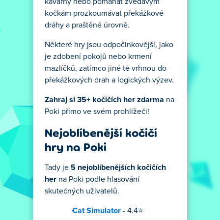
kavárny nebo pomáhat zvědavým
kočkám prozkoumávat překážkové
dráhy a praštěné úrovně.
Některé hry jsou odpočinkovější, jako
je zdobení pokojů nebo krmení
mazlíčků, zatímco jiné tě vrhnou do
překážkových drah a logických výzev.
Zahraj si 35+ kočičích her zdarma
na
Poki přímo ve svém prohlížeči!
Nejoblíbenější kočičí
hry na Poki
Tady je
5 nejoblíbenějších kočičích
her
na Poki podle hlasování
skutečných uživatelů.
Cat Simulator
- 4.4⭐