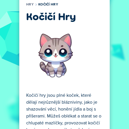
HRY
KOČIČÍ HRY
Kočičí Hry
Kočičí hry jsou plné koček, které
dělají nejrůznější blázniviny, jako je
shazování věcí, honění jídla a boj s
příšerami. Můžeš oblékat a starat se o
chlupaté mazlíčky, provozovat kočičí