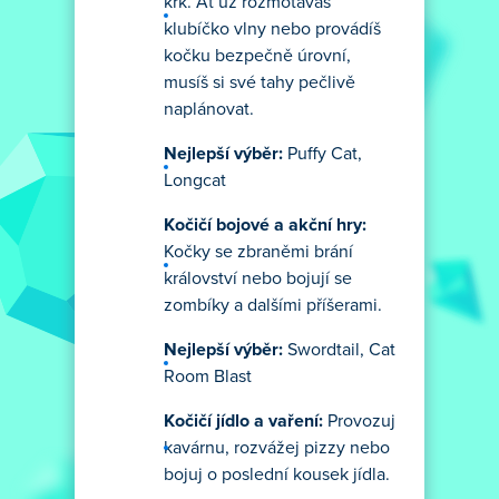
krk. Ať už rozmotáváš
klubíčko vlny nebo provádíš
kočku bezpečně úrovní,
musíš si své tahy pečlivě
naplánovat.
Nejlepší výběr:
Puffy Cat,
Longcat
Kočičí bojové a akční hry:
Kočky se zbraněmi brání
království nebo bojují se
zombíky a dalšími příšerami.
Nejlepší výběr:
Swordtail, Cat
Room Blast
Kočičí jídlo a vaření:
Provozuj
kavárnu, rozvážej pizzy nebo
bojuj o poslední kousek jídla.