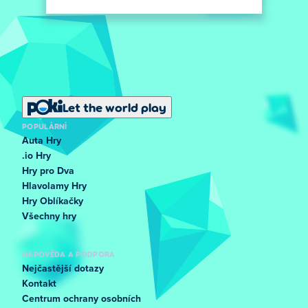
Let the world play
POPULÁRNÍ
Auta Hry
.io Hry
Hry pro Dva
Hlavolamy Hry
Hry Oblíkačky
Všechny hry
NÁPOVĚDA A PODPORA
Nejčastější dotazy
Kontakt
Centrum ochrany osobních