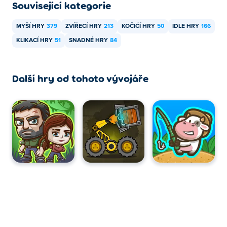
Související kategorie
MYŠÍ HRY
379
ZVÍŘECÍ HRY
213
KOČIČÍ HRY
50
IDLE HRY
166
KLIKACÍ HRY
51
SNADNÉ HRY
84
Další hry od tohoto vývojáře