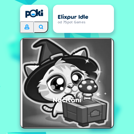
Elixpur Idle
od 7Spot Games
Načítání