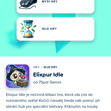
MYŠÍ HRY
IDLE HRY
HRY
IDLE HRY
Elixpur Idle
od
7Spot Games
Elixpur Idle je nečinná klikací hra, která vás zve do
rozmarného světa! Kočičí čaroděj hledá vaši pomoc při
sbírání hub pro speciální lektvary. Kliknutím na houby