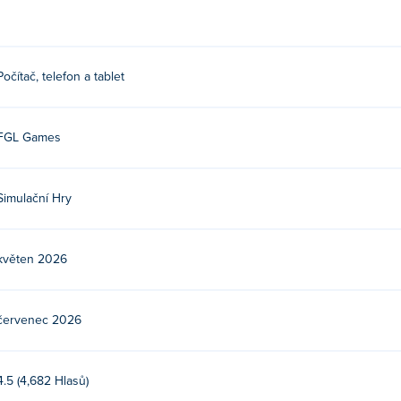
. K pohybu použijte klávesy WASD, šipky nebo joystick.
Počítač, telefon a tablet
 jejich první hra na Poki!
FGL Games
Simulační Hry
zeních a stolních počítačích?
ízeních, jako jsou telefony a tablety.
květen 2026
červenec 2026
4.5 (4,682 Hlasů)