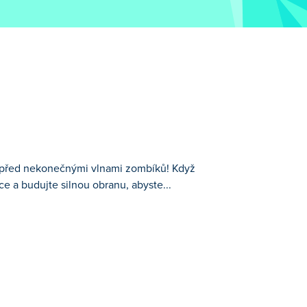
dnu před nekonečnými vlnami zombíků! Když
ce a budujte silnou obranu, abyste...
 Když slunce zapadne, přicházejí nakažení!
sílejte svůj tým a udržte si pozice,