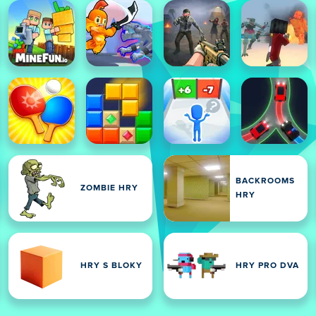
BACKROOMS
ZOMBIE HRY
HRY
HRY S BLOKY
HRY PRO DVA