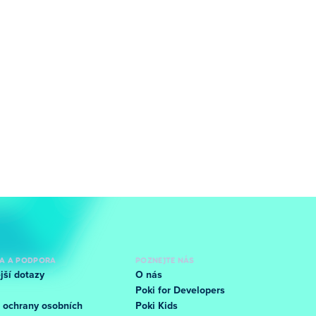
A A PODPORA
POZNEJTE NÁS
jší dotazy
O nás
Poki for Developers
 ochrany osobních
Poki Kids