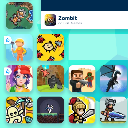
Zombit
od FGL Games