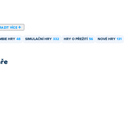
AZIT VÍCE
MBIE HRY
48
SIMULAČNÍ HRY
332
HRY O PŘEŽITÍ
56
NOVÉ HRY
131
áře