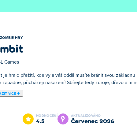
ZOMBIE HRY
mbit
L Games
t je hra o přežití, kde vy a váš oddíl musíte bránit svou zákla
 zapadne, přicházejí nakažení! Sbírejte tedy zdroje, dřevo a min
ZIT VÍCE
íl musíte bránit svou základnu před nekonečnými vlnami zombíků!
jte silnou obranu, abyste přežili noc. Vylepšete svou základnu, po
HODNOCENÍ
AKTUALIZOVÁNO
 noc a chránit svou základnu za každou cenu?
4.5
červenec 2026