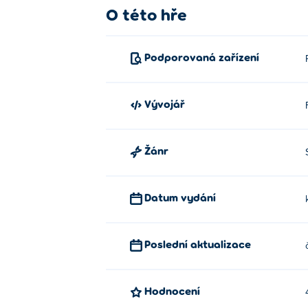
O této hře
Kliknutím nebo klepnutím provedete výběr
Kdo stvořil Zombita?
Podporovaná zařízení
Zombit vytvořilo studio FGL Games. Toto je
Jak můžu hrát Zombit zdarma?
Vývojář
Zombit si můžete zahrát zdarma na Poki.
Žánr
Můžu hrát Zombit na mobilních zaří
Zombit lze hrát na počítači a mobilních zař
Datum vydání
Poslední aktualizace
Hodnocení