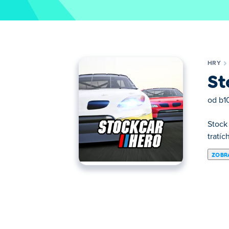
HRY
St
od
b1
Stock 
tratíc
ZOBRA
Zde si můžeš zahrát Stock Car Hero. Stock