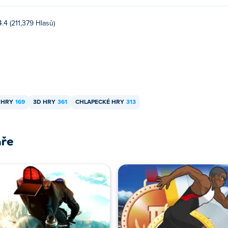
4.4 (211,379 Hlasů)
 HRY
169
3D HRY
361
CHLAPECKÉ HRY
313
áře