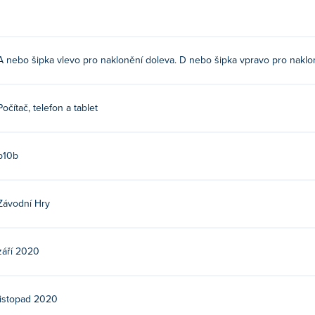
A nebo šipka vlevo pro naklonění doleva. D nebo šipka vpravo pro naklo
Počítač, telefon a tablet
b10b
Závodní Hry
září 2020
listopad 2020