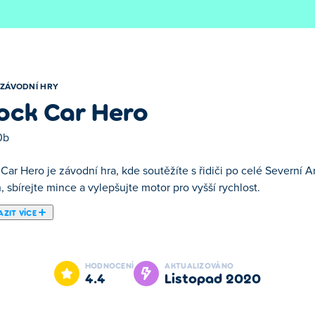
ZÁVODNÍ HRY
ock Car Hero
0b
Car Hero je závodní hra, kde soutěžíte s řidiči po celé Severní 
h, sbírejte mince a vylepšujte motor pro vyšší rychlost.
ZIT VÍCE
 Car Hero je jednou z našich vybraných Závodní Hry.
HODNOCENÍ
AKTUALIZOVÁNO
4.4
listopad 2020