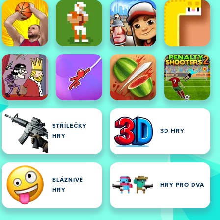
STŘÍLEČKY
3D HRY
HRY
BLÁZNIVÉ
HRY PRO DVA
HRY