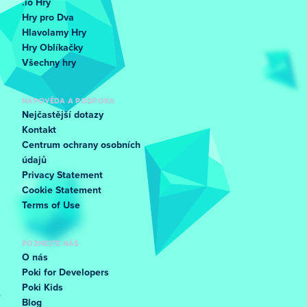
.io Hry
Hry pro Dva
Hlavolamy Hry
Hry Oblíkačky
Všechny hry
NÁPOVĚDA A PODPORA
Nejčastější dotazy
Kontakt
Centrum ochrany osobních
údajů
Privacy Statement
Cookie Statement
Terms of Use
POZNEJTE NÁS
O nás
Poki for Developers
Poki Kids
Blog