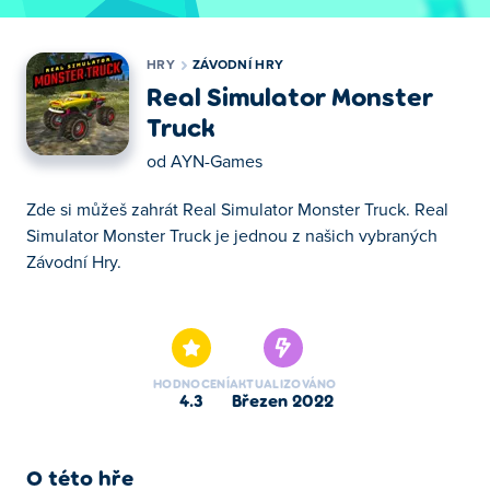
HRY
ZÁVODNÍ HRY
Real Simulator Monster
Truck
od
AYN-Games
Zde si můžeš zahrát Real Simulator Monster Truck. Real
Simulator Monster Truck je jednou z našich vybraných
Závodní Hry.
Zde si můžeš zahrát Real Simulator Monster Truck. Real
Simulator Monster Truck je jednou z našich vybraných
Závodní Hry.
HODNOCENÍ
AKTUALIZOVÁNO
4.3
březen 2022
O této hře