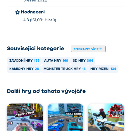
březen 2022
Hodnocení
4.3 (161,031 Hlasů)
Související kategorie
ZOBRAZIT VÍCE
ZÁVODNÍ HRY
155
AUTA HRY
169
3D HRY
364
KAMIONY HRY
28
MONSTER TRUCK HRY
13
HRY ŘÍZENÍ
134
Další hry od tohoto vývojáře