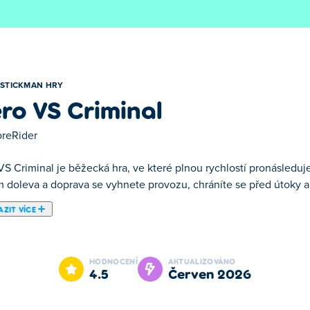
STICKMAN HRY
ro VS Criminal
oreRider
S Criminal je běžecká hra, ve které plnou rychlostí pronásleduje
m doleva a doprava se vyhnete provozu, chráníte se před útoky a
ZIT VÍCE
 plnou rychlostí pronásledujete zločince na rušné dálnici. Přeje
e náskok před svým cílem dříve, než uteče. Speciální úrovně s bo
HODNOCENÍ
AKTUALIZOVÁNO
ři tom skvěle. Zločinci se sami nechytí – jděte po nich!
4.5
červen 2026