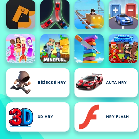
BĚŽECKÉ HRY
AUTA HRY
3D HRY
HRY FLASH