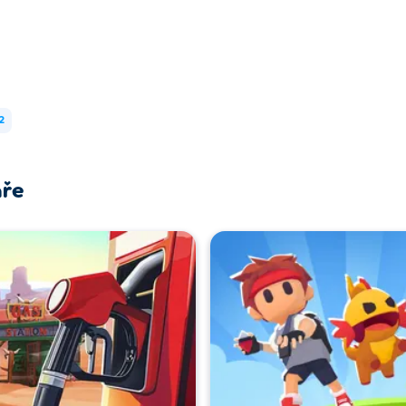
2
áře