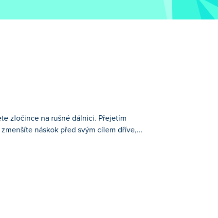
te zločince na rušné dálnici. Přejetím
 zmenšíte náskok před svým cílem dříve,...
tím prstem doleva a doprava se vyhnete
ssy udržují hru osvěžující a desítky