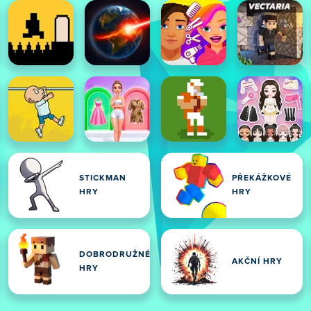
STICKMAN
PŘEKÁŽKOVÉ
HRY
HRY
DOBRODRUŽNÉ
AKČNÍ HRY
HRY