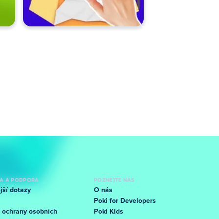
A A PODPORA
POZNEJTE NÁS
jší dotazy
O nás
Poki for Developers
 ochrany osobních
Poki Kids