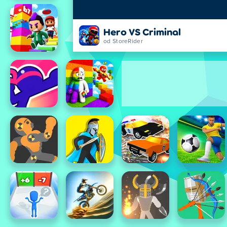
Hero VS Criminal
od StoreRider