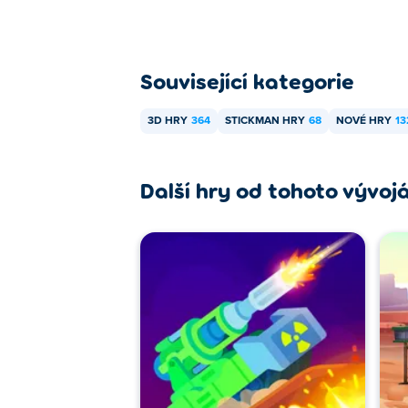
Související kategorie
3D HRY
364
STICKMAN HRY
68
NOVÉ HRY
13
Další hry od tohoto vývoj