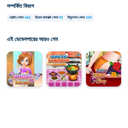
সম্পর্কিত বিভাগ
মাইক অ্যান্ড মিয়া ফার্স্ট ডে অ্যাট স্কুল আপনার কম্পিউটার এবং ফোন এবং
ট্যাবলেটের মতো মোবাইল ডিভাইসে খেলা যাবে।
ব্রেইন গেমস
442
হিডেন অবজেক্ট গেমস
51
সিমুলেশন গেমস
335
এই ডেভেলপারের আরও গেম