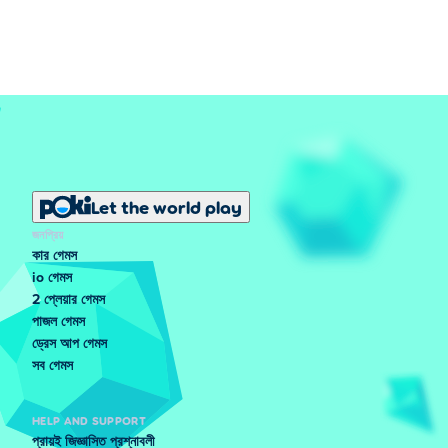
Let the world play
জনপ্রিয়
কার গেমস
io গেমস
2 প্লেয়ার গেমস
পাজল গেমস
ড্রেস আপ গেমস
সব গেমস
HELP AND SUPPORT
প্রায়ই জিজ্ঞাসিত প্রশ্নাবলী