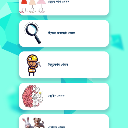
ড্রেস আপ গেমস
হিডেন অবজেক্ট গেমস
সিমুলেশন গেমস
ব্রেইন গেমস
এনিমল গেমস