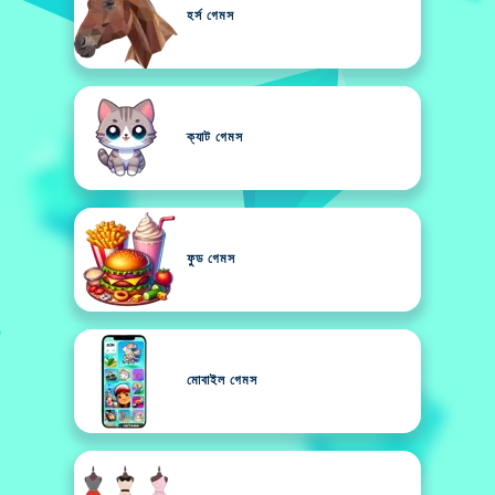
হর্স গেমস
ক্যাট গেমস
ফুড গেমস
মোবাইল গেমস