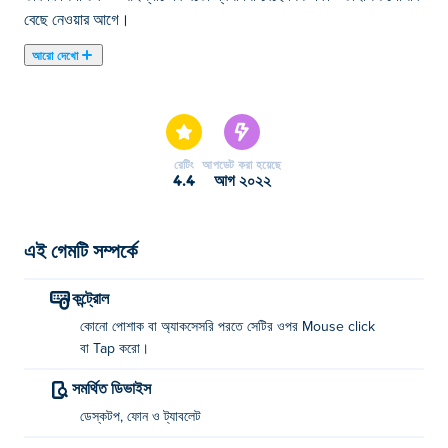
বেছে নেওয়ার আগে।
আরো দেখো
এখানে আপনি Summer Fashion Makeover খেলতে পারেন।
Summer Fashion Makeover আমাদের নির্বাচিত মেয়েদের গেমস এর
একটি।
রেটিং
আপডেট করা হয়েছে
4.4
আগ ২০২২
এই গেমটি সম্পর্কে
কন্ট্রোল
কোনো পোশাক বা অ্যাকসেসরি পরতে সেটির ওপর Mouse click
বা Tap করো।
সমর্থিত ডিভাইস
ডেস্কটপ, ফোন ও ট্যাবলেট