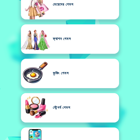
মেয়েদের গেমস
ফ্যাশন গেমস
কুকিং গেমস
সৌন্দর্য গেমস