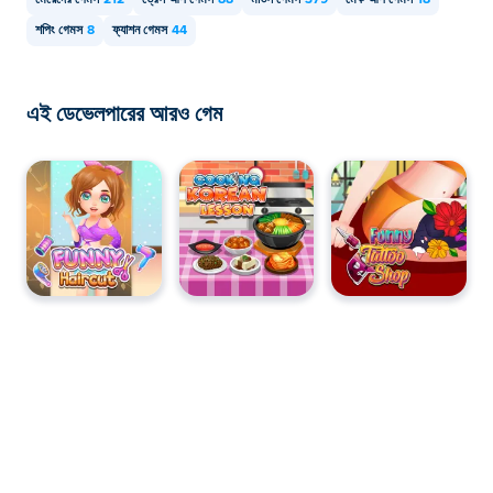
মেয়েদের গেমস
212
ড্রেস আপ গেমস
88
মাউস গেমস
379
মেক আপ গেমস
18
শপিং গেমস
8
ফ্যাশন গেমস
44
এই ডেভেলপারের আরও গেম