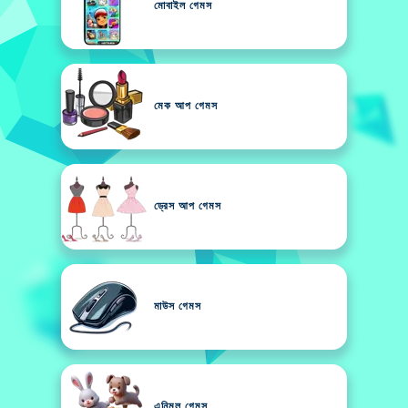
মোবাইল গেমস
মেক আপ গেমস
ড্রেস আপ গেমস
মাউস গেমস
এনিমল গেমস