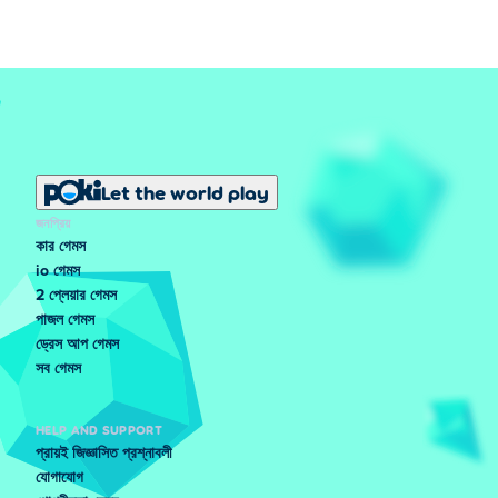
Let the world play
জনপ্রিয়
কার গেমস
io গেমস
2 প্লেয়ার গেমস
পাজল গেমস
ড্রেস আপ গেমস
সব গেমস
HELP AND SUPPORT
প্রায়ই জিজ্ঞাসিত প্রশ্নাবলী
যোগাযোগ