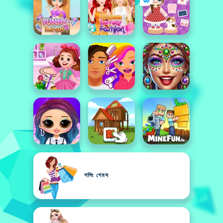
শপিং গেমস