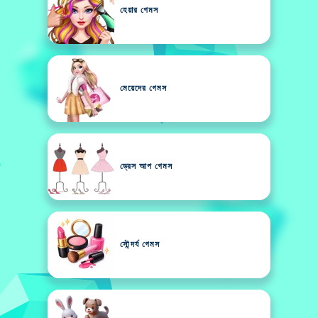
হেয়ার গেমস
মেয়েদের গেমস
ড্রেস আপ গেমস
সৌন্দর্য গেমস