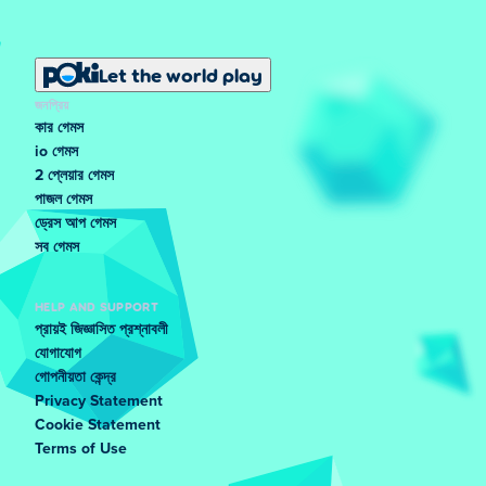
Let the world play
জনপ্রিয়
কার গেমস
io গেমস
2 প্লেয়ার গেমস
পাজল গেমস
ড্রেস আপ গেমস
সব গেমস
HELP AND SUPPORT
প্রায়ই জিজ্ঞাসিত প্রশ্নাবলী
যোগাযোগ
গোপনীয়তা কেন্দ্র
Privacy Statement
Cookie Statement
Terms of Use