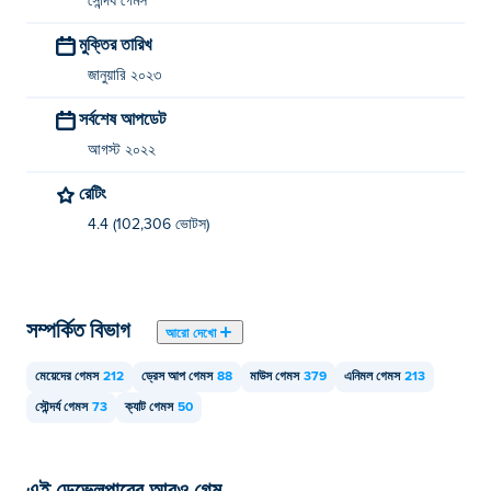
সৌন্দর্য গেমস
মুক্তির তারিখ
জানুয়ারি ২০২৩
সর্বশেষ আপডেট
আগস্ট ২০২২
রেটিং
4.4 (102,306 ভোটস)
সম্পর্কিত বিভাগ
আরো দেখো
মেয়েদের গেমস
212
ড্রেস আপ গেমস
88
মাউস গেমস
379
এনিমল গেমস
213
সৌন্দর্য গেমস
73
ক্যাট গেমস
50
এই ডেভেলপারের আরও গেম