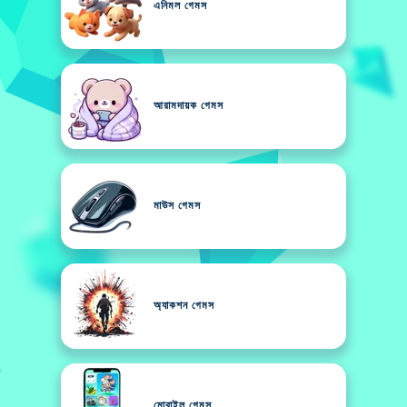
এনিমল গেমস
আরামদায়ক গেমস
মাউস গেমস
অ্যাকশন গেমস
মোবাইল গেমস