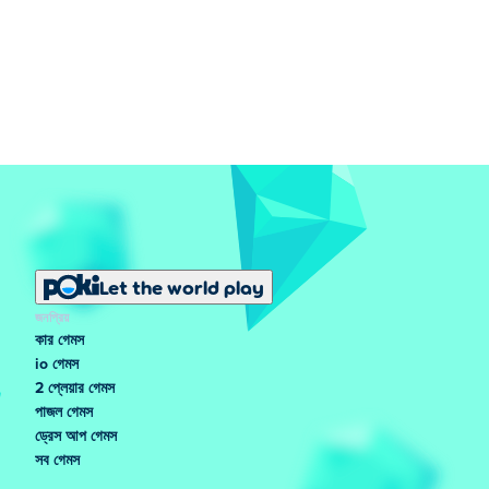
Let the world play
জনপ্রিয়
কার গেমস
io গেমস
2 প্লেয়ার গেমস
পাজল গেমস
ড্রেস আপ গেমস
সব গেমস