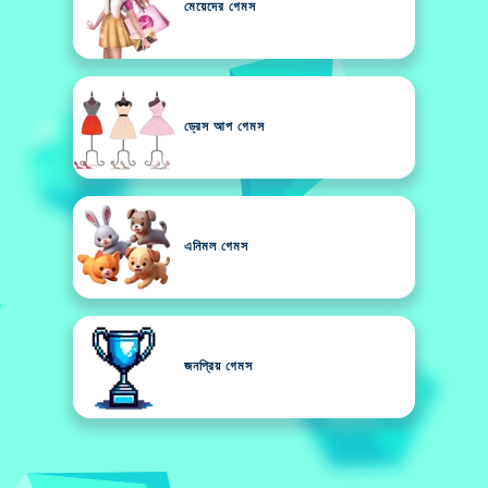
মেয়েদের গেমস
ড্রেস আপ গেমস
এনিমল গেমস
জনপ্রিয় গেমস