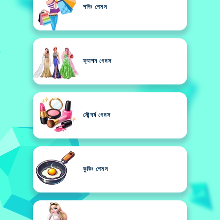
শপিং গেমস
ফ্যাশন গেমস
সৌন্দর্য গেমস
কুকিং গেমস