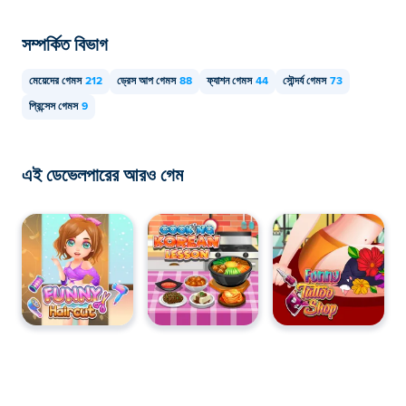
সম্পর্কিত বিভাগ
মেয়েদের গেমস
212
ড্রেস আপ গেমস
88
ফ্যাশন গেমস
44
সৌন্দর্য গেমস
73
প্রিন্সেস গেমস
9
এই ডেভেলপারের আরও গেম